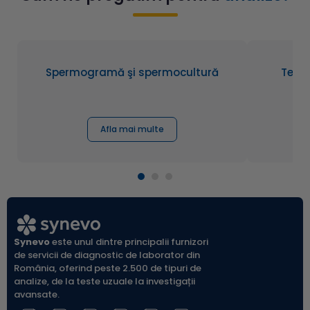
Spermogramă şi spermocultură
Testu
Afla mai multe
Synevo
este unul dintre principalii furnizori
de servicii de diagnostic de laborator din
România, oferind peste 2.500 de tipuri de
analize, de la teste uzuale la investigații
avansate.