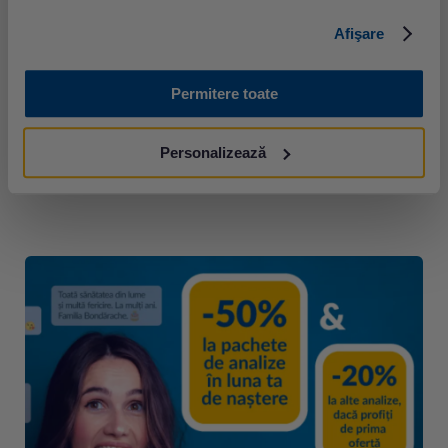
Afişare
Permitere toate
Accesează rezultatele
Personalizează
Intră în contul tău MySynevo și verifică rezultatele analizelor
medicale