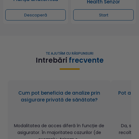
Health Senzor
Descoperă
Start
TE AJUTĂM CU RĂSPUNSURI
Intrebări
frecvente
Cum pot beneficia de analize prin
Pot aduc
asigurare privată de sănătate?
Modalitatea de acces diferă în funcție de
Da, se 
asigurator. În majoritatea cazurilor (de
recoltate