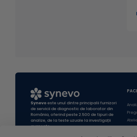
PACI
Synevo
este unul dintre principalii furnizori
Anali
de servicii de diagnostic de laborator din
Preg
România, oferind peste 2.500 de tipuri de
Ateli
analize, de la teste uzuale la investigații
avansate.
Infor
Locaț