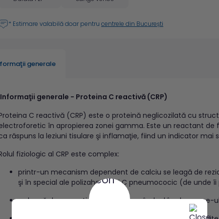
* Estimare valabilă doar pentru
centrele din București
nformaţii generale
Informaţii generale - Proteina C reactivă (CRP)
Proteina C reactivă (CRP) este o proteină neglicozilată cu str
electroforetic în apropierea zonei gamma. Este un reactant de f
ca răspuns la leziuni tisulare şi inflamaţie, fiind un indicator ma
Rolul fiziologic al CRP este complex:
printr-un mecanism dependent de calciu se leagă de reziduu
şi în special ale polizaharidului C pneumococic (de unde îi
se leagă de cromatină şi histone, având rol în clearance-ul 
este un factor major de opsonizare – se leagă de fagocite 