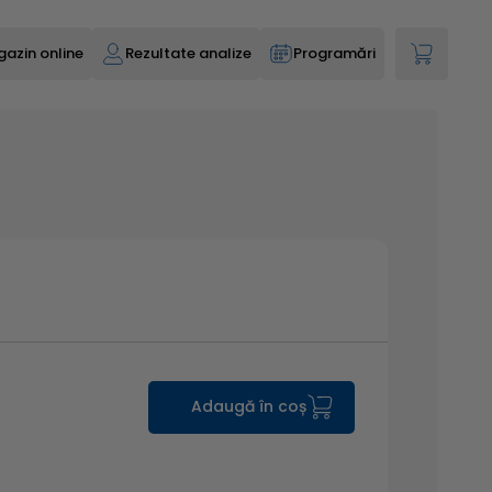
azin online
Rezultate analize
Programări
Adaugă în coș