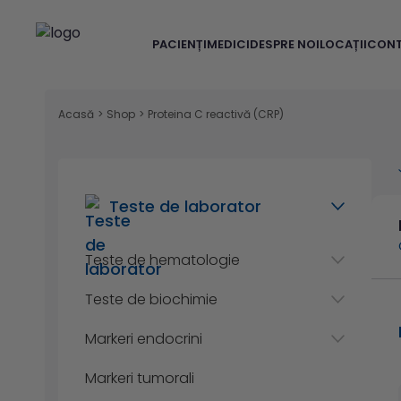
PACIENȚI
MEDICI
DESPRE NOI
LOCAȚII
CON
Acasă
>
Shop
>
Proteina C reactivă (CRP)
Teste de laborator
Teste de hematologie
Teste de biochimie
Markeri endocrini
Markeri tumorali