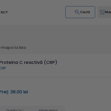
Mag
TACT
Caută
înapoi la lista
Proteina C reactivă (CRP)
CRP
Preț: 38.00 lei
Durata 1 zi
*
sânge venos