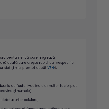
uctura pentamerică care migrează
ază acută care creşte rapid, dar nespecific,
i sensibil şi mai prompt decât
VSH
4.
rile de fosforil-colina ale multor fosfolipide
 provine şi numele);
detritusurilor celulare;
şi accelerează fagocitarea antigenelor şi