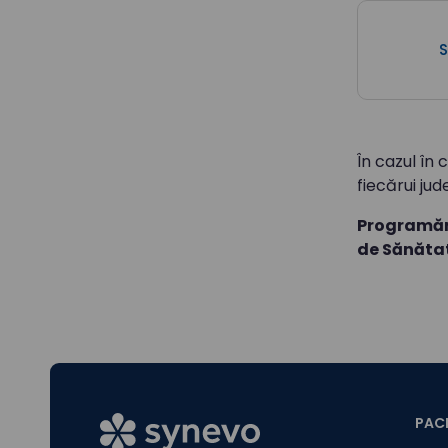
S
În cazul în 
fiecărui jud
Programăr
de Sănătat
PACI