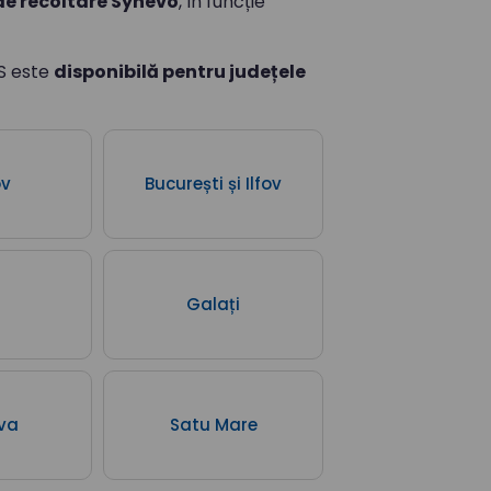
 de recoltare Synevo
, în funcție
S este
disponibilă pentru județele
ov
București și Ilfov
Galați
va
Satu Mare