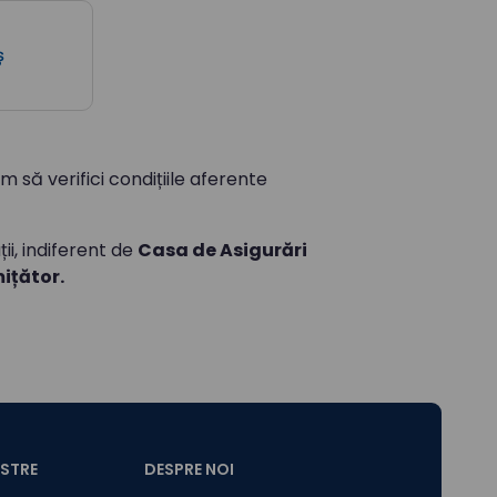
ș
m să verifici condițiile aferente
ii, indiferent de
Casa de Asigurări
ițător.
ASTRE
DESPRE NOI