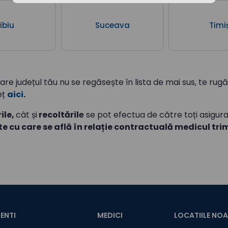
ibiu
Suceava
Timi
care județul tău nu se regăsește în lista de mai sus, te rugă
eț
aici
.
ile,
cât și
recoltăril
e
se pot efectua de către toți asiguraț
e cu care se află în relație contractuală medicul trim
ENTI
MEDICI
LOCATIILE NO