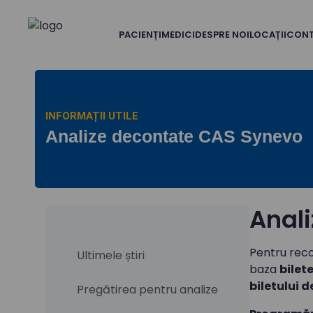
PACIENȚI
MEDICI
DESPRE NOI
LOCAȚII
CON
INFORMAȚII UTILE
Analize decontate CAS Synevo
Anal
Pentru rec
Ultimele știri
baza
bilet
biletului d
Pregătirea pentru analize