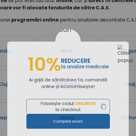
ile
se pot efectua atât
online
, cât și
direct în centrele
care vor fi alocate fondurile de către C.A.S.
 unei
programări online
pentru analizele decontate C.A.
acău
Bihor
Braș
10%
REDUCERE
la analize medicale
Ai grijă de sănătatea ta, comandă
Cluj
Constanța
Dolj
online și economisește!
Folosește codul
ONLINE10
la checkout
Iași
Mureș
Praho
Cumpără acum