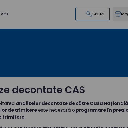
Mag
TACT
Caută
ize decontate CAS
oltarea
analizelor decontate de către Casa Națională
elor de trimitere
este necesară o
programare în preala
e trimitere.