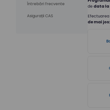
Programăr
Întrebări frecvente
de
data la 
Asigurații CAS
Efectuarea
de mai jos:
B