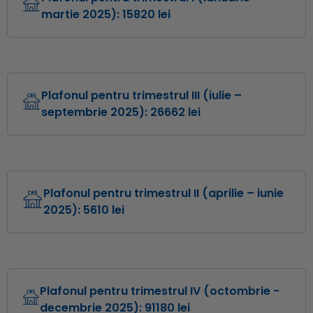
martie 2025): 15820 lei
Suma realizată în luna ianuarie 2025: 4170 lei.
Suma realizată în luna februarie 2025: 2300 lei.
Suma realizată în luna martie 2025: 3930 lei.
Plafonul pentru trimestrul III (iulie –
septembrie 2025): 26662 lei
Suma realizată în luna iulie 2025: 1820 lei.
Suma realizată în luna august 2025: 9744 lei.
Suma realizată în luna septembrie 2025: 15098 lei.
Plafonul pentru trimestrul II (aprilie – iunie
2025): 5610 lei
Suma realizată în luna aprilie 2025: 1680 lei.
Suma realizată în luna mai 2025: 3450 lei.
Suma realizată în luna iunie 2025: 480 lei.
Plafonul pentru trimestrul IV (octombrie -
decembrie 2025): 91180 lei