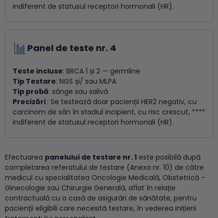
indiferent de statusul receptori hormonali (HR).
Panel de teste nr. 4
Teste incluse
: BRCA 1 și 2 — germline
Tip Testare
: NGS și/ sau MLPA
Tip probă
: sânge sau salivă
Precizări
: Se testează doar pacienții HER2 negativ, cu
carcinom de sân în stadiul incipient, cu risc crescut, ****
indiferent de statusul receptori hormonali (HR).
Efectuarea
panelului de testare nr. 1
este posibilă după
completarea referatului de testare (Anexa nr. 10) de către
medicul cu specialitatea Oncologie Medicală, Obstetrică –
Ginecologie sau Chirurgie Generală, aflat în relație
contractuală cu o casă de asigurări de sănătate, pentru
pacienții eligibili care necesită testare, în vederea inițierii