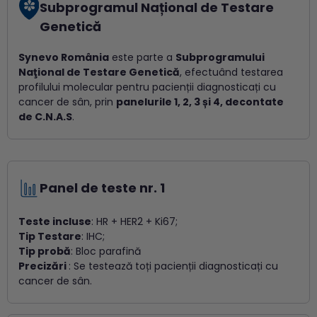
Subprogramul Național de Testare
Genetică
Synevo România
este parte a
Subprogramului
Naţional de Testare Genetică
, efectuând testarea
profilului molecular pentru pacienții diagnosticați cu
cancer de sân
, prin
panelurile 1, 2, 3 și 4, decontate
de C.N.A.S
.
Panel de teste nr. 1
Teste incluse
: HR + HER2 + Ki67;
Tip Testare
: IHC;
Tip probă
: Bloc parafină
Precizări
: Se testează toți pacienții diagnosticați cu
cancer de sân
.