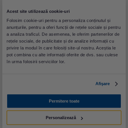
Acest site utilizează cookie-uri
Folosim cookie-uri pentru a personaliza conținutul și
anunțurile, pentru a oferi funcții de rețele sociale și pentru
a analiza traficul. De asemenea, le oferim partenerilor de
Medicul va întocmi un
referat de testare (Anexa 10)
rețele sociale, de publicitate și de analize informații cu
pentru bolnavii eligibili.
privire la modul în care folosiți site-ul nostru. Aceștia le
pot combina cu alte informații oferite de dvs. sau culese
Completati referatul
în urma folosirii serviciilor lor.
Afişare
Permitere toate
Personalizează