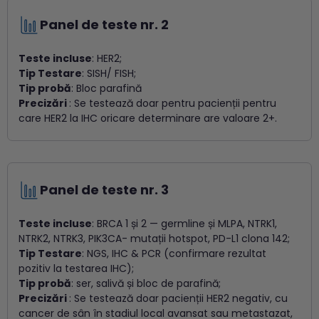
Panel de teste nr. 2
Teste incluse
: HER2;
Tip Testare
: SISH/ FISH;
Tip probă
: Bloc parafină
Precizări
: Se testează doar pentru pacienții pentru
care HER2 la IHC oricare determinare are valoare 2+.
Panel de teste nr. 3
Teste incluse
: BRCA 1 și 2 — germline și MLPA, NTRK1,
NTRK2, NTRK3, PIK3CA- mutații hotspot, PD-L1 clona 142;
Tip Testare
: NGS, IHC & PCR (confirmare rezultat
pozitiv la testarea IHC);
Tip probă
: ser, salivă și bloc de parafină;
Precizări
: Se testează doar pacienții HER2 negativ, cu
cancer de sân în stadiul local avansat sau metastazat,