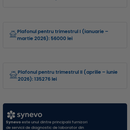
Suma realizată în luna octombrie 2025: 24722 lei
Suma realizată în luna noiembrie 2025: 27606 lei
Suma realizată în luna decembrie 2025: 21952 lei
Plafonul pentru trimestrul I (ianuarie –
martie 2026): 56000 lei
Plafon ianuarie 2026 = 16104 lei
Plafon februarie 2026 = 39262 lei
Plafon martie 2026 = 34478 lei
Plafonul pentru trimestrul II (aprilie – iunie
2026): 135276 lei
Plafon aprilie 2026 = 78802 lei
Mai = 116.660 lei
Iunie = 130.142 lei
Synevo
este unul dintre principalii furnizori
de servicii de diagnostic de laborator din