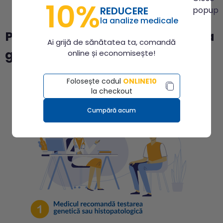
10%
REDUCERE
la analize medicale
Pașii de parcurs pentru testarea
Ai grijă de sănătatea ta, comandă
genetică în cancerul mamar
online și economisește!
Folosește codul
ONLINE10
la checkout
Cumpără acum