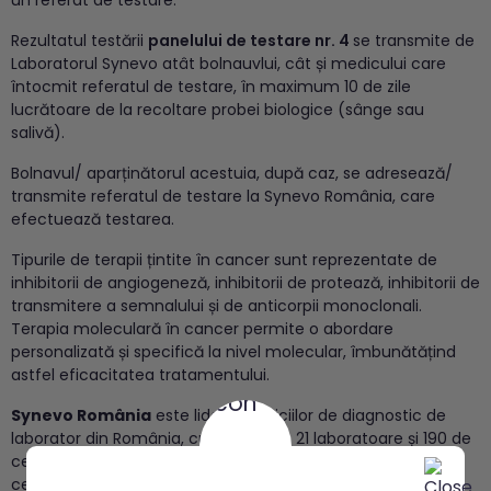
un referat de testare.
Rezultatul testării
panelului de testare nr. 4
se transmite de
Laboratorul Synevo atât bolnauvlui, cât și medicului care
întocmit referatul de testare, în maximum 10 de zile
lucrătoare de la recoltare probei biologice (sânge sau
salivă).
Bolnavul/ aparținătorul acestuia, după
caz, se adresează/
transmite referatul de testare la Synevo România, care
efectuează testarea.
Tipurile de terapii țintite în cancer sunt reprezentate de
inhibitorii de angiogeneză, inhibitorii de protează, inhibitorii de
transmitere a semnalului și de anticorpii monoclonali.
Terapia moleculară în cancer permite o abordare
personalizată și specifică la nivel molecular, îmbunătățind
astfel eficacitatea tratamentului.
Synevo România
este liderul serviciilor de diagnostic de
laborator din România, cu o rețea de 21 laboratoare și 190 de
centre de recoltare, amplasate în 77 de orașe diferite,
ce
acoperă toate județele țării
.