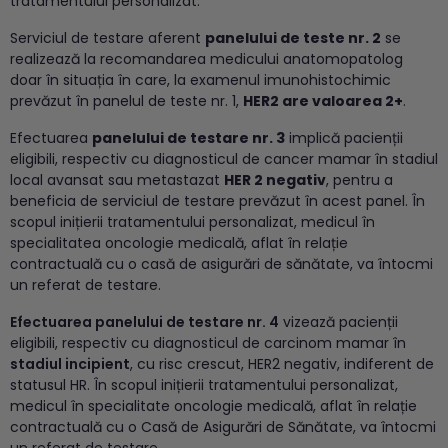
tratamentului personalizat.
Serviciul de testare aferent
panelului de teste nr. 2
se
realizează la recomandarea medicului anatomopatolog
doar în situația în care, la examenul imunohistochimic
prevăzut în panelul de teste nr. 1,
HER2 are valoarea 2+
.
Efectuarea
panelului de testare nr. 3
implică pacienții
eligibili, respectiv cu diagnosticul de cancer mamar în stadiul
local avansat sau metastazat
HER 2 negativ
, pentru a
beneficia de serviciul de testare prevăzut în acest panel. În
scopul inițierii tratamentului personalizat, medicul în
specialitatea oncologie medicală, aflat în relație
contractuală cu o casă de asigurări de sănătate, va întocmi
un referat de testare.
Efectuarea panelului de testare nr. 4
vizează pacienții
eligibili, respectiv cu diagnosticul de carcinom mamar în
stadiul incipient
, cu risc crescut, HER2 negativ, indiferent de
statusul HR. În scopul inițierii tratamentului personalizat,
medicul în specialitate oncologie medicală, aflat în relație
contractuală cu o Casă de Asigurări de Sănătate, va întocmi