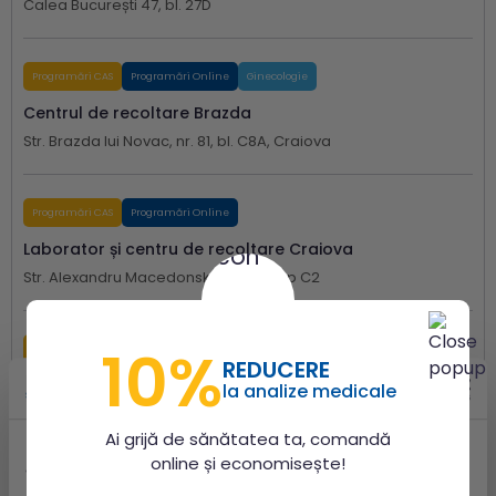
Calea București 47, bl. 27D
Programări CAS
Programări Online
Ginecologie
Centrul de recoltare Brazda
Str. Brazda lui Novac, nr. 81, bl. C8A, Craiova
Programări CAS
Programări Online
Laborator și centru de recoltare Craiova
Str. Alexandru Macedonski nr. 53, corp C2
10%
Programări CAS
Programări Online
Ginecologie
REDUCERE
Centrul de recoltare Tabaci
la analize medicale
Str. Tabaci, nr. 28
Ai grijă de sănătatea ta, comandă
online și economisește!
Acest site utilizează cookie-uri
Programări CAS
Programări Online
Ginecologie