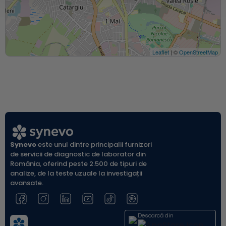
Leaflet
| ©
OpenStreetMap
Synevo
este unul dintre principalii furnizori
de servicii de diagnostic de laborator din
România, oferind peste 2.500 de tipuri de
analize, de la teste uzuale la investigații
avansate.
Descarcă din