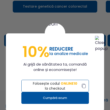
Testare genetică cancer colorectal
Testare genetică pentru Carcinom de col
uterin
10%
REDUCERE
la analize medicale
Ai grijă de sănătatea ta, comandă
ÎNTREBĂRI FRECVENTE
online și economisește!
Te ajutăm cu
răspunsuri
Folosește codul
ONLINE10
la checkout
Cumpără acum
Cum acceseaza un
Ce testări genetice oferă
pacient cu referat de
Synevo în cadrul