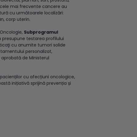
n, cele mai frecvente cancere au
ătură cu următoarele localizări:
n, corp uterin.
 Oncologie,
Subprogramul
ă
presupune testarea profilului
ticaţi cu anumite tumori solide
atamentului personalizat,
aprobată de Ministerul
l pacienților cu afecțiuni oncologice,
astă inițiativă sprijină prevenția și