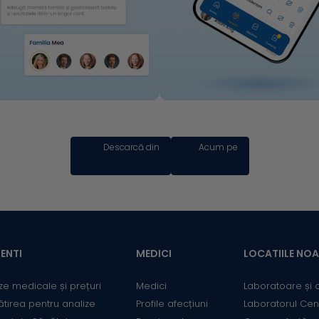
Descarcă din
Acum pe
ENTI
MEDICI
LOCATIILE NO
ze medicale și prețuri
Medici
Laboratoare și 
ătirea pentru analize
Profile afecțiuni
Laboratorul Cen