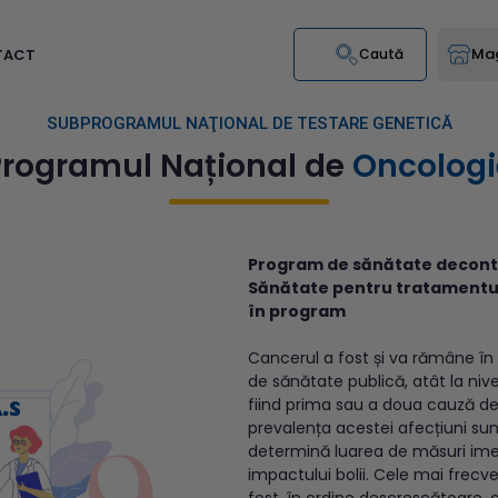
Mag
TACT
Caută
SUBPROGRAMUL NAŢIONAL DE TESTARE GENETICĂ
Programul Național de
Oncologi
Program de sănătate deconta
Sănătate pentru tratamentul 
în program
Cancerul a fost și va rămâne î
de sănătate publică, atât la nivel
fiind prima sau a doua cauză de
prevalența acestei afecțiuni sun
determină luarea de măsuri ime
impactului bolii. Cele mai frecve
fost, în ordine descrescătoare, 