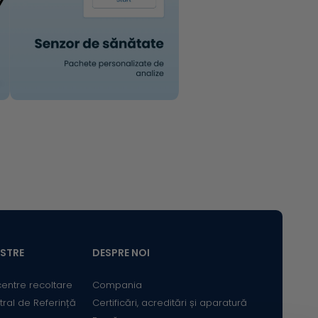
ASTRE
DESPRE NOI
centre recoltare
Compania
tral de Referință
Certificări, acreditări și aparatură