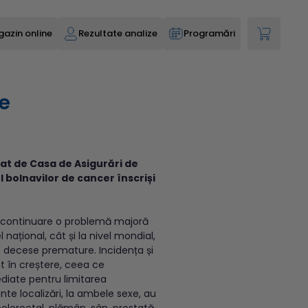
azin online
Rezultate analize
Programări
e
t de Casa de Asigurări de
bolnavilor de cancer înscriși
n continuare o problemă majoră
 național, cât și la nivel mondial,
 decese premature. Incidența și
t în creștere, ceea ce
diate pentru limitarea
nte localizări, la ambele sexe, au
colorectal, plămân, sân, prostată,