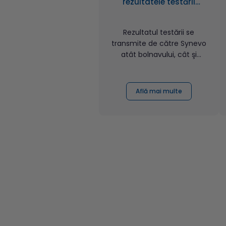
rezultatele testării
genetice de la Synevo?
Rezultatul testării se
transmite de către Synevo
atât bolnavului, cât şi
medicului în specialitatea...
Află mai multe