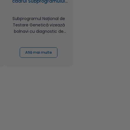
cadrul Subprogramului
National de Testare
Genetică (SNTG)?
Subprogramul Național de
Testare Genetică vizează
bolnavi cu diagnostic de
tumori solide maligne:&nb...
Află mai multe