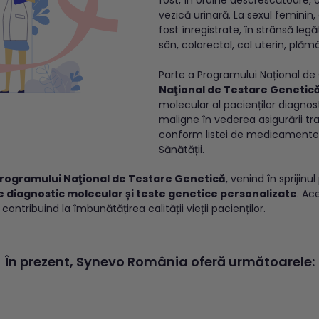
vezică urinară. La sexul femini
fost înregistrate, în strânsă leg
sân, colorectal, col uterin, plămâ
Parte a Programului Național de
Naţional de Testare Genetic
molecular al pacienților diagnos
maligne în vederea asigurării tr
conform listei de medicamente 
Sănătății.
rogramului Naţional de Testare Genetică
, venind în sprijinu
 diagnostic molecular și teste genetice personalizate
. Ace
ontribuind la îmbunătățirea calității vieții pacienților.
În prezent, Synevo România oferă următoarele: