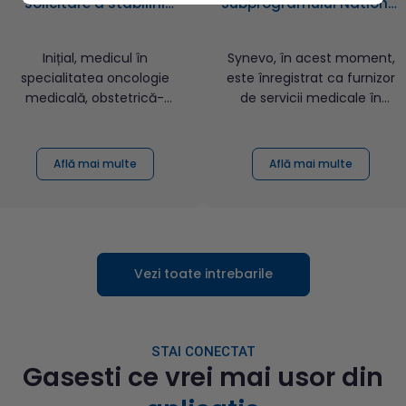
solicitare a stabilirii
Subprogramului National
profilului molecular
de Testare Genetică?
eliberat de medic,
Inițial, medicul în
Synevo, în acest moment,
serviciile de testare
specialitatea oncologie
este înregistrat ca furnizor
genetica aferente
medicală, obstetrică-
de servicii medicale în
Subprogramului National
ginecologie, chirurgie
Subprogramul Național...
de Testare Genetica la
generală, ga...
Synevo?
Află mai multe
Află mai multe
Vezi toate intrebarile
STAI CONECTAT
Gasesti ce vrei mai usor din