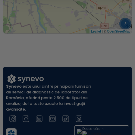
5
Leaflet
| ©
OpenStreetMap
Synevo
este unul dintre principalii furnizori
de servicii de diagnostic de laborator din
România, oferind peste 2.500 de tipuri de
analize, de la teste uzuale la investigații
avansate.
Descarcă din