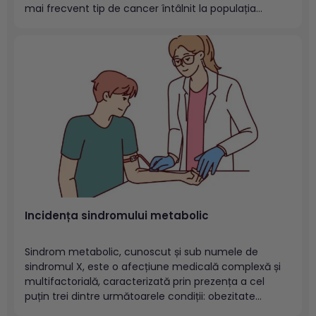
mai frecvent tip de cancer întâlnit la populația
masculină și al 4-lea la sexul feminin, după cancerele
de sân, colorectal, col uterin. Cuprins: Cancerul
pulmonar – neoplazie ce...
Incidența sindromului metabolic
Sindrom metabolic, cunoscut și sub numele de
sindromul X, este o afecțiune medicală complexă și
multifactorială, caracterizată prin prezența a cel
puțin trei dintre următoarele condiții: obezitate
abdominală, nivel ridicat al trigliceridelor, nivel scăzut