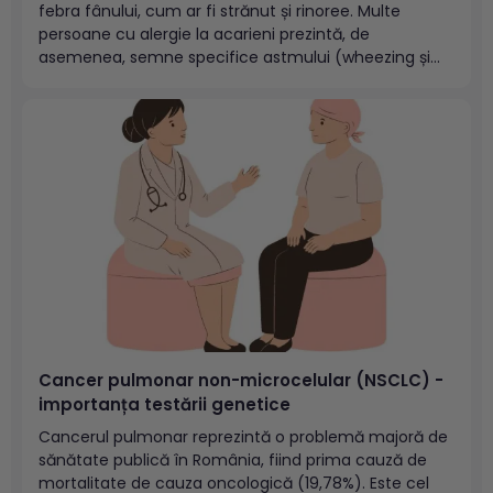
febra fânului, cum ar fi strănut și rinoree. Multe
persoane cu alergie la acarieni prezintă, de
asemenea, semne specifice astmului (wheezing și
dificultăți de respirație)1. Cuprins:Acarienii
Dermatophagoides farinae și Dermatophagoides
pteronyssinus Cauzele alergiei la Dermatophagoides
farinaeDiagnotiscul alergiei la acarieniEficacitatea pe
termen lung a...
Cancer pulmonar non-microcelular (NSCLC) -
importanța testării genetice
Cancerul pulmonar reprezintă o problemă majoră de
sănătate publică în România, fiind prima cauză de
mortalitate de cauza oncologică (19,78%). Este cel