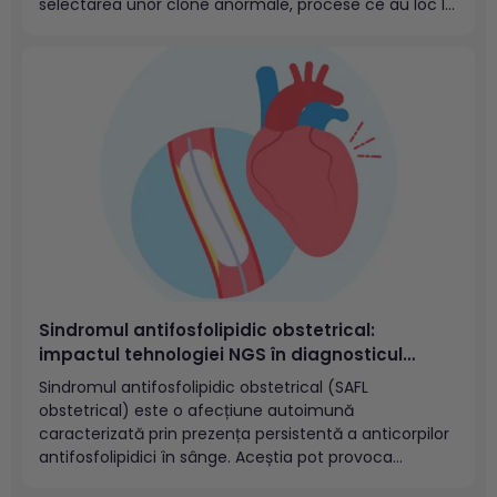
selectarea unor clone anormale, procese ce au loc la
nivelul măduvei osoase.Reprezintă cel mai frecvent
tip de neoplazie la copii și adolescenți, fiind
responsabilă de 1 din 3...
Sindromul antifosfolipidic obstetrical:
impactul tehnologiei NGS în diagnosticul
precoce
Sindromul antifosfolipidic obstetrical (SAFL
obstetrical) este o afecțiune autoimună
caracterizată prin prezența persistentă a anticorpilor
antifosfolipidici în sânge. Aceștia pot provoca
tulburări de coagulare (tromboză arterială și