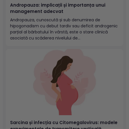
Andropauza: implicații și importanța unui
management adecvat
Andropauza, cunoscută și sub denumirea de
hipogonadism cu debut tardiv sau deficit androgenic
parțial al bărbatului în vârstă, este o stare clinică
asociată cu scăderea nivelului de
testosteron.Fenomenul de involuție a steroidogenezei
este similar cu cel al involuției dezvoltării și
diferențierii foliculilor ovarieni, cu diferența că în cazul
andropauzei involuția...
Sarcina și infecția cu Citomegalovirus: modele
experimentale de transmitere verticală