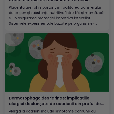
Placenta are rol important în facilitarea transferului
de oxigen și substanțe nutritive între făt și mamă, cât
și în asigurarea protecției împotriva infecțiilor.
Sistemele experimentale bazate pe organisme-
model au contribuit semnificativ la elucidarea
complexității rolului de barieră exercitat de placentă,
ca interfață materno-fetală. Atunci când crește
permeabilitatea placentară, pot apărea...
Dermatophagoides farinae: implicațiile
alergiei declanșate de acarienii din praful de
casă
Alergia la acarieni include simptome comune cu