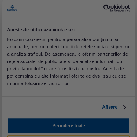
Acest site utilizează cookie-uri
Folosim cookie-uri pentru a personaliza conținutul și
Terapii țintite în tumori maligne: o abordare
anunțurile, pentru a oferi funcții de rețele sociale și pentru
inovativă în tratamentul cancerului
a analiza traficul. De asemenea, le oferim partenerilor de
Cancerul este o afecțiune complexă care afectează
rețele sociale, de publicitate și de analize informații cu
milioane de oameni în întreaga lume. Tumorile
privire la modul în care folosiți site-ul nostru. Aceștia le
maligne, cum ar fi cancerul de sân, pulmonar și
pot combina cu alte informații oferite de dvs. sau culese
colorectal, reprezintă o provocare majoră în
domeniul oncologiei. În ultimii ani, cercetătorii și
în urma folosirii serviciilor lor.
clinicienii au făcut progrese semnificative în
înțelegerea mecanismelor moleculare implicate în
dezvoltarea și progresia...
Afişare
Permitere toate