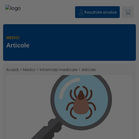
Rezultate analize
MEDICI
Articole
Acasă
>
Medici
>
Informații medicale
>
Articole