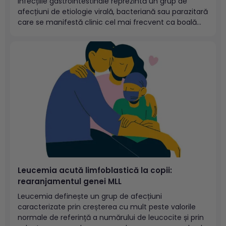
Infecțiile gastrointestinale reprezintă un grup de
afecțiuni de etiologie virală, bacteriană sau parazitară
care se manifestă clinic cel mai frecvent ca boală
diareică. Se transmit preponderent pe cale fecal-
orală și sunt favorizate de lipsa sanitației și de igiena
personală precară. Cuprins: Cum pot fi definite...
Leucemia acută limfoblastică la copii:
rearanjamentul genei MLL
Leucemia definește un grup de afecțiuni
caracterizate prin creșterea cu mult peste valorile
normale de referință a numărului de leucocite și prin