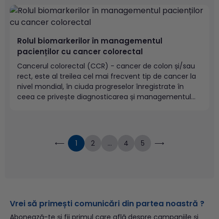
al colesterolului HDL, hipertensiune arterială și nivel
crescut al glucozei în sânge. Aceste condiții cresc
riscul...
Rolul biomarkerilor în managementul
pacienților cu cancer colorectal
Cancerul colorectal (CCR) - cancer de colon și/sau
rect, este al treilea cel mai frecvent tip de cancer la
nivel mondial, în ciuda progreselor înregistrate în
ceea ce privește diagnosticarea și managementul
terapeutic, prin intervenție chirurgicală,
chimioterapie, radioterapie și imunoterapie. În anul
2020, aproximativ 2 milioane de persoane au fost...
⟵
1
2
...
4
5
⟶
Vrei să primești comunicări din partea noastră ?
Abonează-te și fii primul care află despre campaniile și