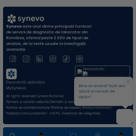
Synevo
este unul dintre principalii furnizori
de servicii de diagnostic de laborator din
România, oferind peste 2.500 de tipuri de
analize, de la teste uzuale la investigații
avansate.
Descarcă din
Descarcă aplicația
Acum pe
Bine ai revenit! Sunt aici
MySynevo
dacă ai nevoie de
All rights reserved Synevo Romania.
ajutor!
Termeni și condiții website |
Termeni și condiții Shop Online |
Politica de confidențialitate |
Politica de cookies |
Politica Editorială |
Protecția Consumatorilor - A.N.P.C. |
Avertizori de integritate