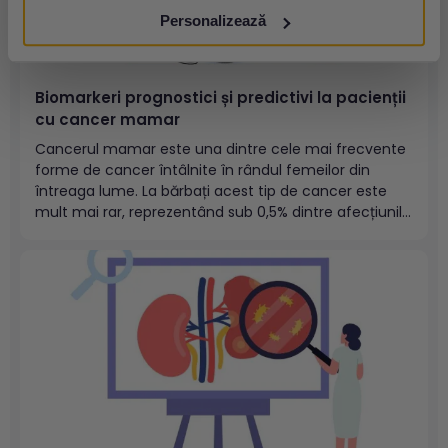
Personalizează
Biomarkeri prognostici și predictivi la pacienții
cu cancer mamar
Cancerul mamar este una dintre cele mai frecvente
forme de cancer întâlnite în rândul femeilor din
întreaga lume. La bărbați acest tip de cancer este
mult mai rar, reprezentând sub 0,5% dintre afecțiunile
oncologice întâlnite la genul masculine (conform
Societății Americane de Cancer, ACS).
Cuprins:Definirea pozitivității ERReceptorul hormonal
de progesteron...