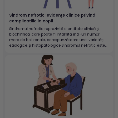
Sindrom nefrotic: evidențe clinice privind
complicațiile la copii
Sindromul nefrotic reprezintă o entitate clinică și
biochimică, care poate fi întâlnită într-un număr
mare de boli renale, corespunzătoare unei varietăți
etiologice și histopatologice.Sindromul nefrotic este
cauzat de leziuni la nivel glomerular ce determină
creșterea permeabilității membranei bazale
glomerulare pentru proteine cu greutate moleculară
mare. Afecțiunea provoacă edeme, în special...