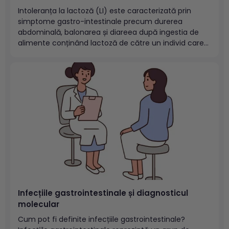
Intoleranța la lactoză (LI) este caracterizată prin
simptome gastro-intestinale precum durerea
abdominală, balonarea și diareea după ingestia de
alimente conținând lactoză de către un individ care
prezintă un deficit parțial sau total de lactază.
Probabilitatea apariției LI depinde de cantitatea de
lactoză ingerată, de tipul deficitului enzimatic pentru
lactază și...
Infecțiile gastrointestinale și diagnosticul
molecular
Cum pot fi definite infecțiile gastrointestinale?