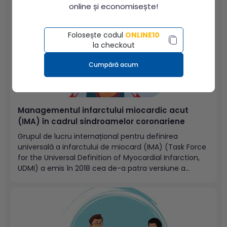
și, în unele cazuri,...
online și economisește!
Folosește codul
ONLINE10
la checkout
Cumpără acum
Managementul infarctului miocardic acut
(IMA) în cadrul sindroamelor coronariene
Grupul de lucru internațional pentru definirea
universală a infarctului de miocard (IMA) (Task Force
for the Universal Definition of Myocardial Infarction,
UDMI) a emis în 2018 cea de-a patra versiune a
definiției universale pentru infarctul de miocard.
Această inițiativă oferă lumii medicale cardiologice o
standardizare a definiției clinice pe baza...