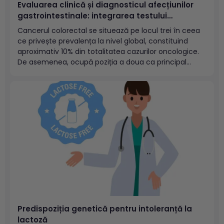
Evaluarea clinică și diagnosticul afecțiunilor
gastrointestinale: integrarea testului
imunologic cantitativ pentru hemoragii oculte
Cancerul colorectal se situează pe locul trei în ceea
în practica medicală
ce privește prevalența la nivel global, constituind
aproximativ 10% din totalitatea cazurilor oncologice.
De asemenea, ocupă poziția a doua ca principal
factor etiologic al mortalității asociate cancerului.
Incidența acestui tip de neoplasm crește cu
înaintarea în vârstă, majoritatea diagnosticelor fiind
stabilite...
Predispoziția genetică pentru intoleranță la
lactoză