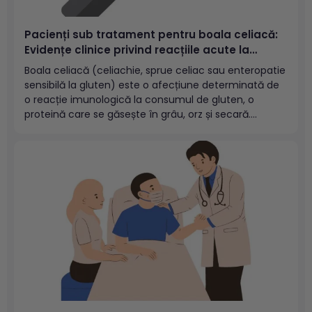
Pacienți sub tratament pentru boala celiacă:
Evidențe clinice privind reacțiile acute la
gluten și eliberarea de citokine
Boala celiacă (celiachie, sprue celiac sau enteropatie
sensibilă la gluten) este o afecțiune determinată de
o reacție imunologică la consumul de gluten, o
proteină care se găsește în grâu, orz și secară.
Consumul de gluten declanșează un răspuns imun
local, reacție ce deteriorează mucoasa intestinului
subțire și îl împiedică să...