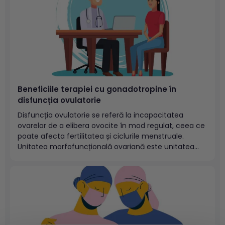
Beneficiile terapiei cu gonadotropine în
disfuncția ovulatorie
Disfuncția ovulatorie se referă la incapacitatea
ovarelor de a elibera ovocite în mod regulat, ceea ce
poate afecta fertilitatea și ciclurile menstruale.
Unitatea morfofuncțională ovariană este unitatea
hormonală responsabilă de estrogenosinteză și este
formată din celula tecală și celula granuloasă.
Cuprins: Care este fiziologia funcției ovariene? Ce
etiologie are disfuncția...