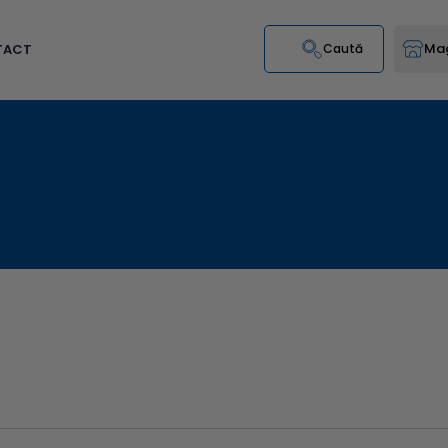
Mag
TACT
Caută