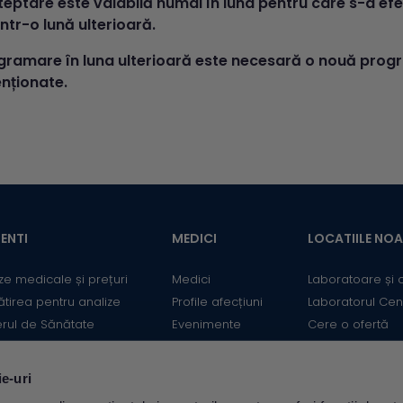
teptare este valabilă numai în luna pentru care s-a efe
ntr-o lună ulterioară.
gramare în luna ulterioară este necesară o nouă progr
nționate.
ENTI
MEDICI
LOCATIILE NO
ze medicale și prețuri
Medici
Laboratoare și 
ătirea pentru analize
Profile afecțiuni
Laboratorul Cen
erul de Sănătate
Evenimente
Cere o ofertă
mații utile
Informații medicale
Contact
ii
Medicii Synevo
ie-uri
ulator Risc cardiovascular