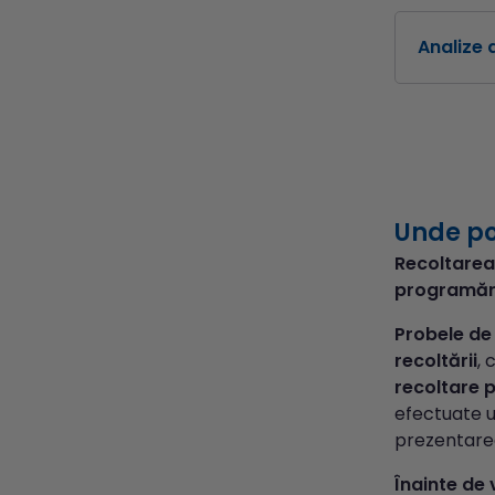
Analize 
Unde po
Recoltarea
programări
Probele de 
recoltării
, 
recoltare p
efectuate u
prezentarea
Înainte de 