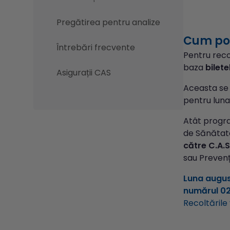
Pregătirea pentru analize
Cum pot
Întrebări frecvente
Pentru rec
baza
bilete
Asigurații CAS
Aceasta se
pentru lun
Atât progr
de Sănătate
către
C.A.S
sau Prevenț
Luna augus
numărul 0
Recoltările