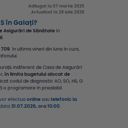
Adăugat la 07 martie 2025
Actualizat la 28 iulie 2026
S în Galați?
e Asigurări de Sănătate
în
l
.
5 709
în ultima vineri din luna în curs,
fonului.
urații, indiferent de Casa de Asigurări
or,
în limita bugetului alocat de
ficat codul de diagnostic AO, SO, HS, G
ră o programare în prealabil.
 vor efectua
online
sau
telefonic la
 data
31.07.2026, ora 10:00
.