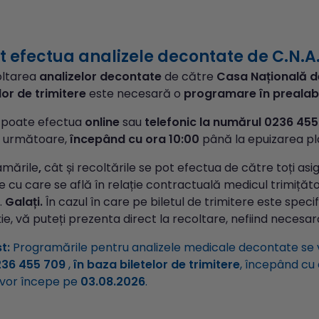
 efectua analizele decontate de C.N.A.
oltarea
analizelor decontate
de către
Casa Națională d
lor de trimitere
este necesară o
programare în prealabi
 poate efectua
online
sau
telefonic la numărul 0236 45
a următoare,
începând cu ora 10:00
până la epuizarea pla
amările
,
cât și recoltările se pot efectua de către toți asig
 cu care se află în relație contractuală medicul trimițăt
.
Galați.
În cazul în care pe biletul de trimitere este speci
ie, vă puteți prezenta direct la recoltare, nefiind necesa
t:
Programările pentru analizele medicale decontate se
236 455 709
,
în baza biletelor de trimitere
, începând cu
 vor începe pe
03.08.2026
.