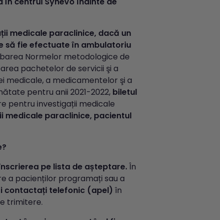
a în centrul Synevo înainte de
ații medicale paraclinice, dacă un
e să fie efectuate în ambulatoriu
probarea Normelor metodologice de
area pachetelor de servicii şi a
ei medicale, a medicamentelor şi a
ănătate pentru anii 2021-2022,
biletul
re pentru investigații medicale
ii medicale paraclinice, pacientul
e?
înscrierea pe lista de așteptare.
În
are a pacienților programați sau a
fi contactați telefonic (apel)
în
e trimitere.