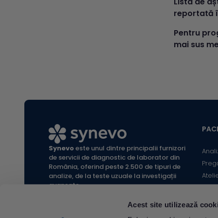
Lista de aș
reportată î
Pentru pro
mai sus me
PACI
Synevo
este unul dintre principalii furnizori
Anali
de servicii de diagnostic de laborator din
Preg
România, oferind peste 2.500 de tipuri de
Ateli
analize, de la teste uzuale la investigații
avansate.
Infor
Locaț
Acest site utilizează cook
Calc
All rights reserved Synevo Romania.