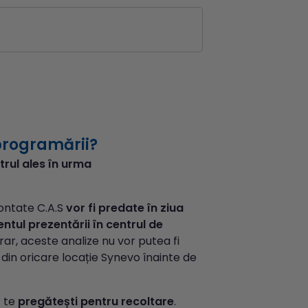
programării?
trul ales în urma
ontate C.A.S
vor fi predate în ziua
tul prezentării în centrul de
trar, aceste analize nu vor putea fi
 din oricare locație Synevo înainte de
 te
pregătești pentru recoltare
.