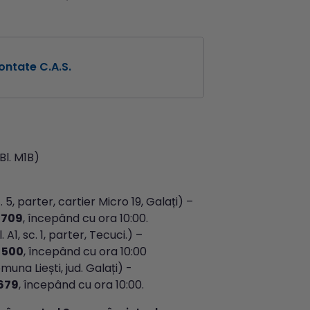
ontate C.A.S.
 Bl. M1B)
sc. 5, parter, cartier Micro 19, Galați) –
 709
, începând cu ora 10:00.
A1, sc. 1, parter, Tecuci.) –
 500
, începând cu ora 10:00
omuna Liești, jud. Galați) -
 679
, începând cu ora 10:00.