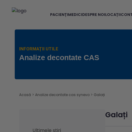
PACIENȚI
MEDICI
DESPRE NOI
LOCAȚII
CON
INFORMAȚII UTILE
Analize decontate CAS
Acasă
>
Analize decontate cas synevo
>
Galați
Galați
Ultimele știri