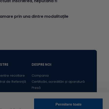
ctuat înscrierea, neputând fi
amare prin una dintre modalitațile
ASTRE
DESPRE NOI
centre recoltare
Compania
tral de Referință
Certificări, acreditări și aparatură
Presă
Satisfacția Clientului
Cariere
Permitere toate