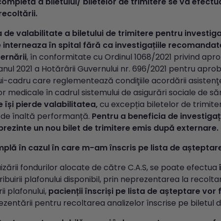
ompletă a biletului/ biletelor de trimitere se va efectu
ecoltării.
 de valabilitate a biletului de trimitere pentru investig
 interneaza în spital fără ca investigațiile recomandat
ternării
, în conformitate cu Ordinul 1068/2021 privind a
 anul 2021 a Hotărârii Guvernului nr. 696/2021 pentru aprob
i-cadru care reglementează condiţiile acordării asistenţ
lor medicale în cadrul sistemului de asigurări sociale de s
e își pierde valabilitatea,
cu excepția biletelor de trimite
 de înaltă performanță.
Pentru a beneficia de investigaț
prezinte un nou bilet de trimitere emis după externare.
plă în cazul în care m-am înscris pe lista de așteptar
uizării fondurilor alocate de către C.A.S, se poate efectua
ribuirii plafonului disponibil, prin neprezentarea la recolt
i plafonului,
pacienții înscriși pe lista de așteptare vor 
zentării pentru recoltarea analizelor înscrise pe biletul d