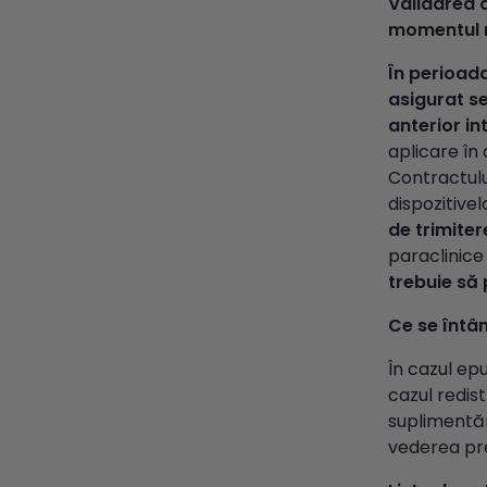
Validarea c
momentul r
În perioada
asigurat se
anterior in
aplicare în
Contractulu
dispozitive
de trimiter
paraclinice
trebuie să 
Ce se întâm
În cazul ep
cazul redist
suplimentări
vederea pre