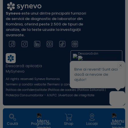
Synevo
este unul dintre principalii furnizori
de servicii de diagnostic de laborator din
România, oferind peste 2.500 de tipuri de
analize, de la teste uzuale la investigații
avansate.
Descarcă din
Descarcă aplicația
Acum pe
Bine ai revenit! Sunt aici
MySynevo
dacă ai nevoie de
All rights reserved Synevo Romania.
ajutor!
Termeni și condiții website |
Termeni și condiții Shop Online |
Politica de confidențialitate |
Politica de cookies |
Politica Editorială |
Protecția Consumatorilor - A.N.P.C. |
Avertizori de integritate
Caută
Programări
Shop
Locații
Meniu