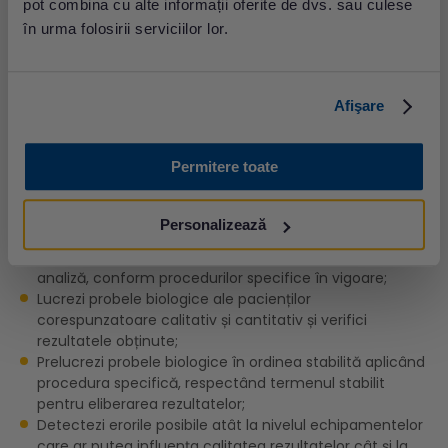
echipamentelor, echipamentelor de analiză așa cum
pot combina cu alte informații oferite de dvs. sau culese
se precizează în manualele tehnice și de operare a
în urma folosirii serviciilor lor.
acestora;
Verifici starea de funcționare a echipamentelor înainte
de începerea lucrului;
Afişare
Respecți procedurile specifice, instrucțiunile de lucru în
vigoare și datele precizate în documentația însoțitoare
în procesul analitic;
Permitere toate
Rulezi controlul intern și verifici rezultatele obținute;
Preiei probele biologice și verifici calitatea acestora
(volumul, asptectul, etc) înainte de executarea
Personalizează
analizelor;
Pregătești corespunzator probele biologice înainte de
analiză, conform procedurilor specifice în vigoare;
Lucrezi probele biologice ale pacienților
corespunzatoare calitativ și cantitativ și verifici
rezultatele obținute;
Prelucrezi probele biologice în ordinea stabilită aplicând
procedura specifică, respectând termenul stabilit
pentru eliberarea rezultatelor;
Detectezi erorile posibile atât la nivelul echipamentelor
care ar putea influența calitatea rezultatelor cât și la