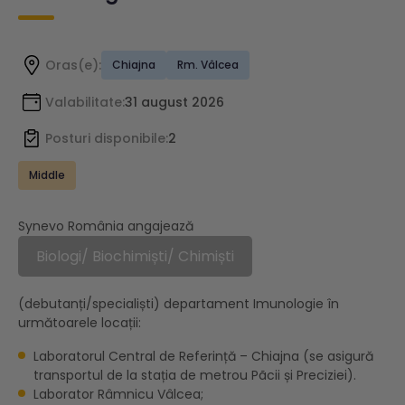
Oras(e):
Chiajna
Rm. Vâlcea
Valabilitate:
31 august 2026
Posturi disponibile:
2
Middle
Synevo România angajează
Biologi/ Biochimiști/ Chimiști
(debutanți/specialiști) departament Imunologie în
următoarele locații:
Laboratorul Central de Referință – Chiajna (se asigură
transportul de la stația de metrou Pãcii și Preciziei).
Laborator Râmnicu Vâlcea;