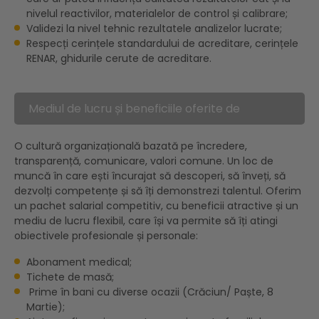
nivelul reactivilor, materialelor de control și calibrare;
Validezi la nivel tehnic rezultatele analizelor lucrate;
Respecți cerințele standardului de acreditare, cerințele
RENAR, ghidurile cerute de acreditare.
Mediul de lucru și beneficiile oferite de
companie
O cultură organizațională bazată pe încredere,
transparență, comunicare, valori comune. Un loc de
muncă în care ești încurajat să descoperi, să înveți, să
dezvolți competențe și să îți demonstrezi talentul. Oferim
un pachet salarial competitiv, cu beneficii atractive și un
mediu de lucru flexibil, care își va permite să îți atingi
obiectivele profesionale și personale:
Abonament medical;
Tichete de masă;
Prime în bani cu diverse ocazii (Crăciun/ Paște, 8
Martie);