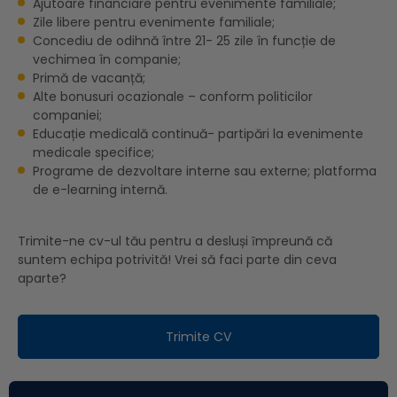
Ajutoare financiare pentru evenimente familiale;
Zile libere pentru evenimente familiale;
Concediu de odihnă între 21- 25 zile în funcție de
vechimea în companie;
Primă de vacanță;
Alte bonusuri ocazionale – conform politicilor
companiei;
Educație medicală continuă- partipări la evenimente
medicale specifice;
Programe de dezvoltare interne sau externe; platforma
de e-learning internă.
Trimite-ne cv-ul tău pentru a desluși ȋmpreună că
suntem echipa potrivită! Vrei să faci parte din ceva
aparte?
Trimite CV