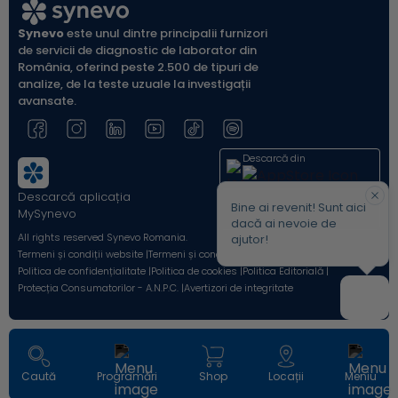
Synevo
este unul dintre principalii furnizori
de servicii de diagnostic de laborator din
România, oferind peste 2.500 de tipuri de
analize, de la teste uzuale la investigații
avansate.
Descarcă din
Descarcă aplicația
Acum pe
Bine ai revenit! Sunt aici
MySynevo
dacă ai nevoie de
All rights reserved Synevo Romania.
ajutor!
Termeni și condiții website |
Termeni și condiții Shop Online |
Politica de confidențialitate |
Politica de cookies |
Politica Editorială |
Protecția Consumatorilor - A.N.P.C. |
Avertizori de integritate
Caută
Programări
Shop
Locații
Meniu