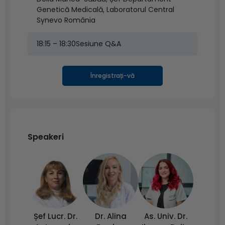
Genetică Medicală, Laboratorul Central
Synevo România
18:15 – 18:30
Sesiune Q&A
Înregistrați-vă
Speakeri
Șef Lucr. Dr.
Dr. Alina
As. Univ. Dr.