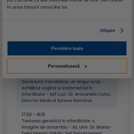
17:00 - 17:05
în urma folosirii serviciilor lor.
Deschiderea evenimentului - Șef Lucr. Dr.
Antoanela Curici, Director Medical Synevo
România
Afişare
17:05 - 17:30
Călătoria infertilității: de la diagnostic la
primele BCF - Dr. Alina Bordea, Medic
Permitere toate
Specialist Obstetrică Ginecologie, Clinica
Umana Fertility
Personalizează
17:30 - 17:50
Două lumi microbiene, un singur scop -
echilibrul vaginal și endometrial în
infertilitate - Șef Lucr. Dr. Antoanela Curici,
Director Medical Synevo România
17:50 – 18:15
Testarea genetică în infertilitate: o
imagine de ansamblu - As. Univ. Dr. Ileana-
Delia Manea-Săbău, Șef Departament