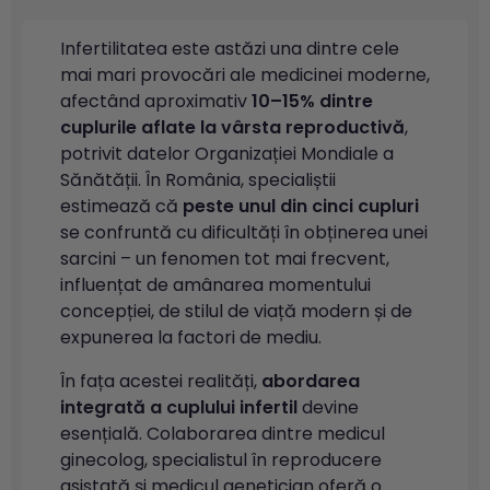
Infertilitatea este astăzi una dintre cele
mai mari provocări ale medicinei moderne,
afectând aproximativ
10–15% dintre
cuplurile aflate la vârsta reproductivă
,
potrivit datelor Organizației Mondiale a
Sănătății. În România, specialiștii
estimează că
peste unul din cinci cupluri
se confruntă cu dificultăți în obținerea unei
sarcini – un fenomen tot mai frecvent,
influențat de amânarea momentului
concepției, de stilul de viață modern și de
expunerea la factori de mediu.
În fața acestei realități,
abordarea
integrată a cuplului infertil
devine
esențială. Colaborarea dintre medicul
ginecolog, specialistul în reproducere
asistată și medicul genetician oferă o