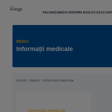
PACIENȚI
MEDICI
DESPRE NOI
LOCAȚII
CON
MEDICI
Informații medicale
Acasă
>
Medici
>
Informații medicale
Informații medicale