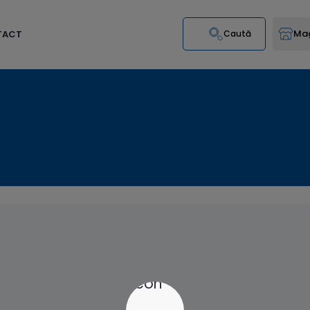
Mag
TACT
Caută