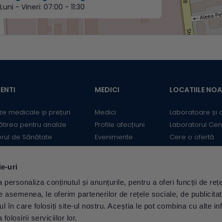
Luni - Vineri:
07:00 - 11:30
ENTI
MEDICI
LOCATIILE NO
ze medicale și prețuri
Medici
Laboratoare și 
ătirea pentru analize
Profile afecțiuni
Laboratorul Cen
erul de Sănătate
Evenimente
Cere o ofertă
mații utile
Informații medicale
Contact
ii
Medicii Synevo
ie-uri
ulator Risc cardiovascular
personaliza conținutul și anunțurile, pentru a oferi funcții de rețe
Descarcă aplicația
De asemenea, le oferim partenerilor de rețele sociale, de publicita
MySynevo
ul în care folosiți site-ul nostru. Aceștia le pot combina cu alte inf
olosirii serviciilor lor.