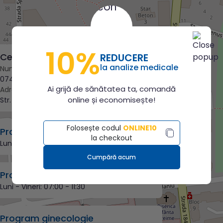
10%
REDUCERE
Centrul de recoltare Tulcea
la analize medicale
Număr de telefon
0744 431 844
Ai grijă de sănătatea ta, comandă
Adresă
online și economisește!
Str. 1848 nr. 13, bl. 6 sc. D, parter, ap.3
Folosește codul
ONLINE10
Program de lucru
la checkout
Luni - Vineri:
07:00 - 15:00
Cumpără acum
Program de recoltare
Luni - Vineri:
07:00 - 11:30
Program ginecologie