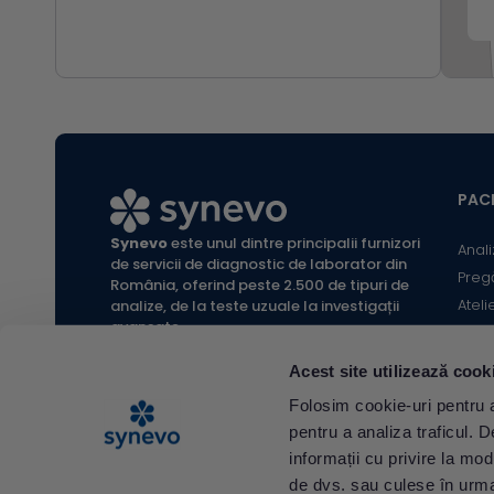
PACI
Synevo
este unul dintre principalii furnizori
Anali
de servicii de diagnostic de laborator din
Preg
România, oferind peste 2.500 de tipuri de
Ateli
analize, de la teste uzuale la investigații
avansate.
Infor
Locaț
Acest site utilizează cook
Calc
All rights reserved Synevo Romania.
Folosim cookie-uri pentru a 
Termeni și condiții website |
pentru a analiza traficul. 
Termeni și condiții Shop Online |
Politica de confidențialitate |
Politica de cookies |
informații cu privire la mod
Politica Editorială |
Protecția Consumatorilor - A.N.P.C. |
de dvs. sau culese în urma f