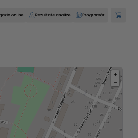
azin online
Rezultate analize
Programări
+
−