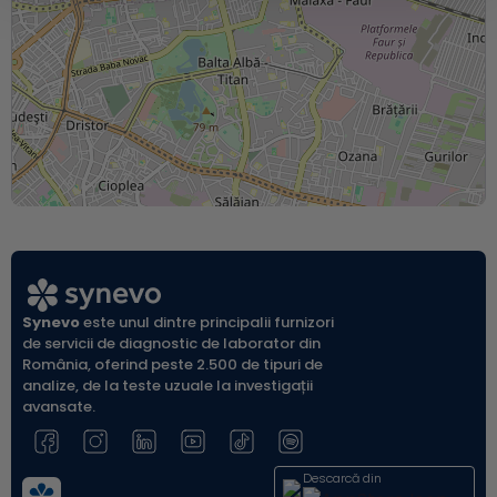
Synevo
este unul dintre principalii furnizori
de servicii de diagnostic de laborator din
România, oferind peste 2.500 de tipuri de
analize, de la teste uzuale la investigații
avansate.
Leaflet
| ©
OpenStreetMap
Descarcă din