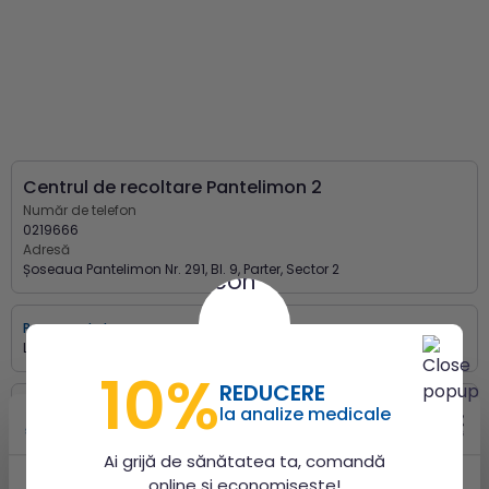
Centrul de recoltare Pantelimon 2
Număr de telefon
0219666
Adresă
Șoseaua Pantelimon Nr. 291, Bl. 9, Parter, Sector 2
Program de lucru
Luni - Vineri:
07:00 - 15:00
10%
REDUCERE
Program de recoltare
la analize medicale
Luni - Vineri:
07:00 - 13:30
Ai grijă de sănătatea ta, comandă
online și economisește!
Program ginecologie