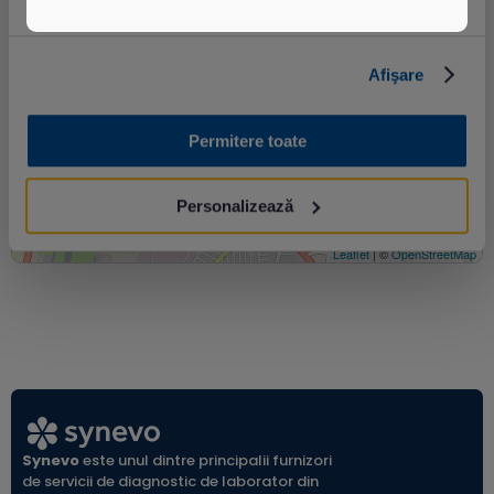
Afişare
Permitere toate
Personalizează
Leaflet
| ©
OpenStreetMap
Synevo
este unul dintre principalii furnizori
de servicii de diagnostic de laborator din