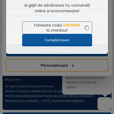
privire la modul în care folosiți site-ul nostru. Aceștia le
Ai grijă de sănătatea ta, comandă
pot combina cu alte informații oferite de dvs. sau culese
online și economisește!
în urma folosirii serviciilor lor.
Folosește codul
ONLINE10
Synevo
este unul dintre principalii furnizori
la checkout
de servicii de diagnostic de laborator din
Afişare
România, oferind peste 2.500 de tipuri de
Cumpără acum
analize, de la teste uzuale la investigații
avansate.
Permitere toate
Descarcă din
Personalizează
Descarcă aplicația
Acum pe
Bine ai revenit! Sunt aici
MySynevo
dacă ai nevoie de
All rights reserved Synevo Romania.
ajutor!
Termeni și condiții website |
Termeni și condiții Shop Online |
Politica de confidențialitate |
Politica de cookies |
Politica Editorială |
Protecția Consumatorilor - A.N.P.C. |
Avertizori de integritate