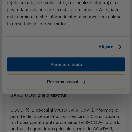
Internațională a Tiroidiei (ITF) în anul 2008, în ziua de
rețele sociale, de publicitate și de analize informații cu
25 Mai - este dedicată persoanelor din întreaga lume,
privire la modul în care folosiți site-ul nostru. Aceștia le
care trăiesc cu o afecțiune tiroidianăIncidența
pot combina cu alte informații oferite de dvs. sau culese
generală a bolilor glandei tiroide era de 18,57% în
în urma folosirii serviciilor lor.
rândul...
Afişare
Permitere toate
Personalizează
SARS-COV-2 și diabetul
COVID-19: Diabetul și virusul SARS-CoV-2 Informațiile
primite de la cercetătorii și medicii din China, unde a
fost descoperit noul coronavirus SARS-COV-2 și unde
au fost diagnosticate primele cazuri de COVID-19,