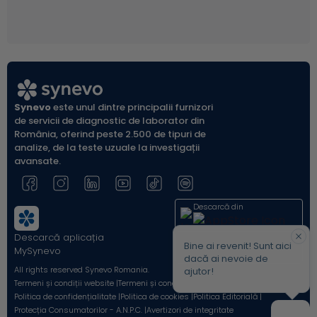
unor boli contagioase, Tifosul, Holera, Ebola, Malaria,
Gripa Spaniolă...
Synevo
este unul dintre principalii furnizori
de servicii de diagnostic de laborator din
România, oferind peste 2.500 de tipuri de
analize, de la teste uzuale la investigații
avansate.
Descarcă din
Descarcă aplicația
Acum pe
Bine ai revenit! Sunt aici
MySynevo
dacă ai nevoie de
All rights reserved Synevo Romania.
ajutor!
Termeni și condiții website |
Termeni și condiții Shop Online |
Politica de confidențialitate |
Politica de cookies |
Politica Editorială |
Protecția Consumatorilor - A.N.P.C. |
Avertizori de integritate