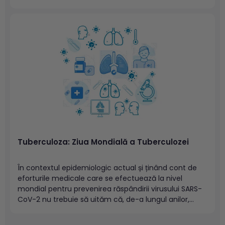
arată că unele persoane au un risc mai mare de a se
îmbolnăvi:vârstnicii (peste 65 ani) – cu risc mare...
Tuberculoza: Ziua Mondială a Tuberculozei
În contextul epidemiologic actual și ținând cont de
eforturile medicale care se efectuează la nivel
mondial pentru prevenirea răspândirii virusului SARS-
CoV-2 nu trebuie să uităm că, de-a lungul anilor,
populația s-a confruntat cu numeroase epidemii.
Medicina a descoperit tratamente pentru eradicarea