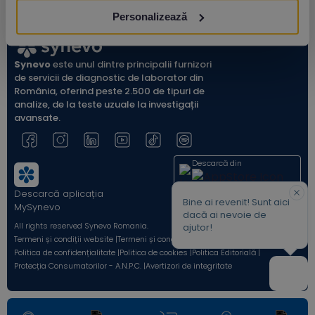
Personalizează
Synevo
este unul dintre principalii furnizori
de servicii de diagnostic de laborator din
România, oferind peste 2.500 de tipuri de
analize, de la teste uzuale la investigații
avansate.
Descarcă din
Descarcă aplicația
Acum pe
Bine ai revenit! Sunt aici
MySynevo
dacă ai nevoie de
All rights reserved Synevo Romania.
ajutor!
Termeni și condiții website |
Termeni și condiții Shop Online |
Politica de confidențialitate |
Politica de cookies |
Politica Editorială |
Protecția Consumatorilor - A.N.P.C. |
Avertizori de integritate