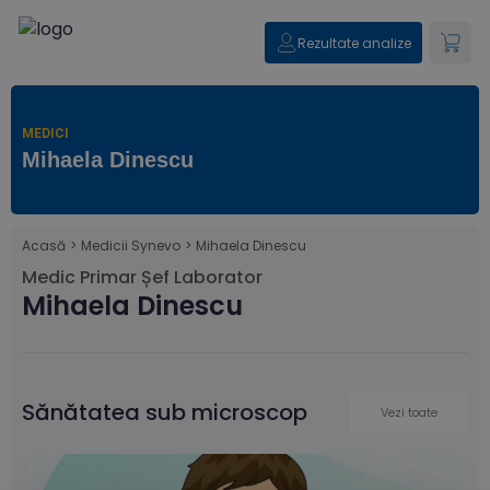
Rezultate analize
MEDICI
Mihaela Dinescu
Acasă
>
Medicii Synevo
>
Mihaela Dinescu
Medic Primar Șef Laborator
Mihaela Dinescu
Sănătatea sub microscop
Vezi toate