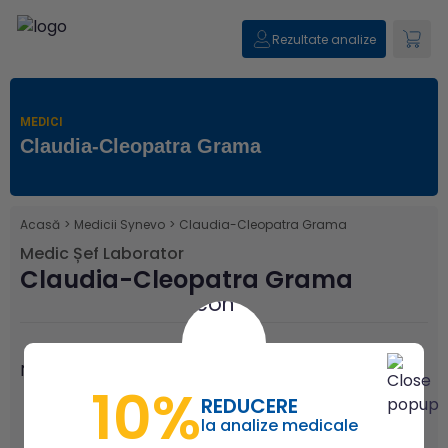
Rezultate analize
MEDICI
Claudia-Cleopatra Grama
Acasă
>
Medicii Synevo
>
Claudia-Cleopatra Grama
Medic Șef Laborator
Claudia-Cleopatra Grama
Nu există articole publicate pentru acest medic.
10%
REDUCERE
la analize medicale