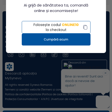
Ai grijă de sănătatea ta, comandă
online și economisește!
Folosește codul
ONLINE10
Synevo
este unul dintre principalii furnizori
la checkout
de servicii de diagnostic de laborator din
România, oferind peste 2.500 de tipuri de
Cumpără acum
analize, de la teste uzuale la investigații
avansate.
Descarcă din
Descarcă aplicația
Acum pe
Bine ai revenit! Sunt aici
MySynevo
dacă ai nevoie de
All rights reserved Synevo Romania.
ajutor!
Termeni și condiții website |
Termeni și condiții Shop Online |
Politica de confidențialitate |
Politica de cookies |
Politica Editorială |
Protecția Consumatorilor - A.N.P.C. |
Avertizori de integritate