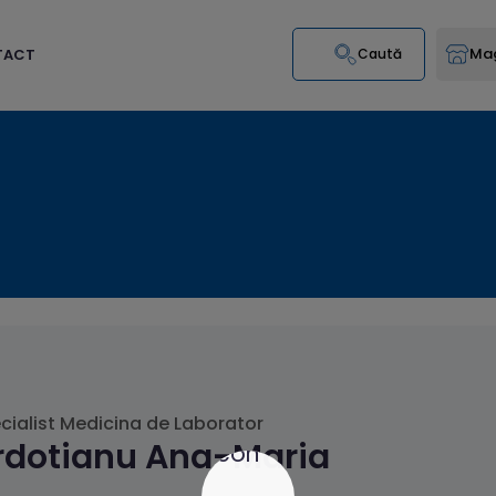
Mag
TACT
Caută
cialist Medicina de Laborator
rdotianu Ana-Maria