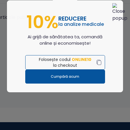
10%
articole publicate pentru acest medic.
REDUCERE
la analize medicale
Ai grijă de sănătatea ta, comandă
online și economisește!
Folosește codul
ONLINE10
la checkout
Cumpără acum