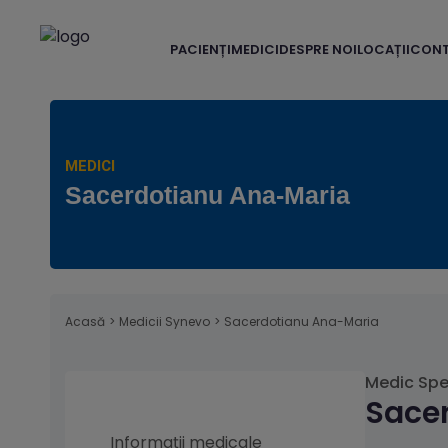
PACIENȚI
MEDICI
DESPRE NOI
LOCAȚII
CON
MEDICI
Sacerdotianu Ana-Maria
Acasă
>
Medicii Synevo
>
Sacerdotianu Ana-Maria
Medic Spe
Sace
Informații medicale