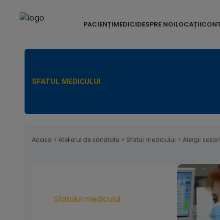
PACIENȚI
MEDICI
DESPRE NOI
LOCAȚII
CON
SFATUL MEDICULUI
Acasă
>
Atelierul de sănătate
>
Sfatul medicului
>
Alergii sezon
Sfatului medicului