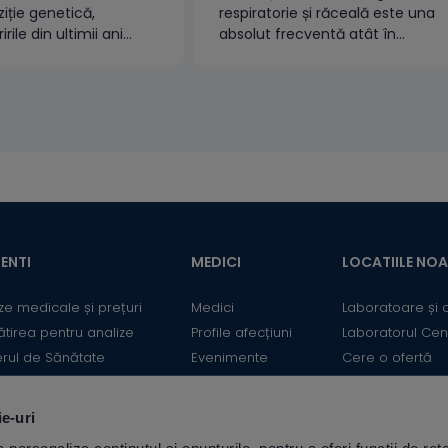
iție genetică,
respiratorie și răceală este una
rile din ultimii ani
absolut frecventă atât în
 o corelație cu factorii
rândul părinților cât și a
 Evoluția planetei,
pacienților adulți pentru că
rile de climă au, de
unele din simptome seamană
, un rol important în
și nu întotdeauna sunt ușor de
ea de noi alergii.Panel
diferențiat. Într-adevăr, ori de
respiratoriPanel
câte ori strănutăm, ne curge
respiratori (5
nasul, primul gând este către o
fil extins IgE specifice
răceală....
xplorer)...
ENTI
MEDICI
LOCATIILE NO
ze medicale și prețuri
Medici
Laboratoare și 
ătirea pentru analize
Profile afecțiuni
Laboratorul Cen
erul de Sănătate
Evenimente
Cere o ofertă
mații utile
Informații medicale
Contact
ii
Medicii Synevo
ie-uri
ulator Risc cardiovascular