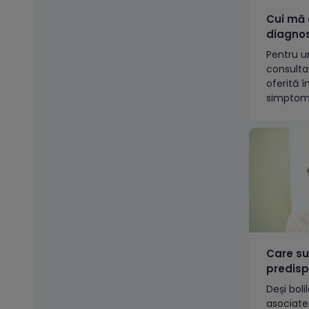
Cui mă 
diagnos
Pentru u
consultaț
oferită î
simptoma
paciențil
funcție 
simptome
pot inclu
medicii O
pneumolo
respirato
respirato
IgE speci
Care su
predisp
sezonie
Deși boli
factori
asociate