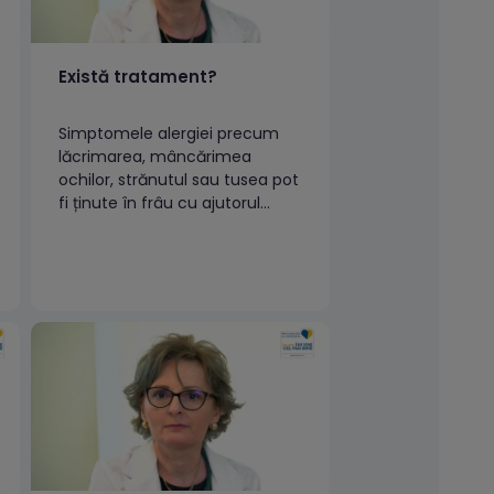
Există tratament?
Simptomele alergiei precum
lăcrimarea, mâncărimea
ochilor, strănutul sau tusea pot
fi ținute în frâu cu ajutorul
medicației adecvate.
Tratamentul pentru alergiile
sezoniere este simptomatic,
acesta putând varia de la un
pacient la altul, în funcție de
severitatea simptomelor.Panel
alergeni respiratoriPanel
alergeni respiratori (5
teste)Profil extins IgE specifice
(allergy Explorer) –...