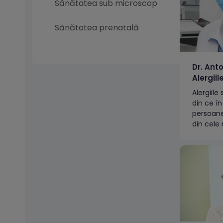
Sănătatea sub microscop
Sănătatea prenatală
Dr. Ant
Alergiil
Alergiil
din ce î
persoane
din cele
fericire 
recoman
ne ajută
diagnost
care le p
laborato
Emisiune
Dani”(Ant