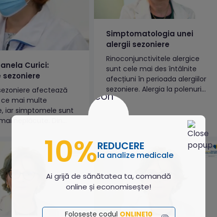
Simptomatologia unei
alergii sezoniere
Rinoconjunctivitele alergice
oanela Curici:
sunt cele mai des întâlnite
e sezoniere
afecțiuni în perioada alergiilor
sezoniere. Alergia la polenuri
e sezoniere afectează
provoacă cel mai des
n ce mai multe
simptome de tip strănut,
, iar simptomele sunt
mâncărimi de nas, mâncărimi
 mai neplăcute. Din
ale ochilor, lăcrimare intensă,
există teste specifice,
10%
disconfort al ochilor, senzație
date de medic, care
REDUCERE
de nisip în ochi sau nas blocat.
 să stabilim un
la analize medicale
Uneori, pe lângă acestea, pot fi
ic corect, teste pe
asociate și...
uteți face în
Ai grijă de sănătatea ta, comandă
arele Synevo.
online și economisește!
a „Neatza cu Răzvan și
ena1), rubrica „Bună...
Folosește codul
ONLINE10