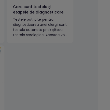
Care sunt testele și
etapele de diagnosticare
Testele potrivite pentru
diagnosticarea unei alergii sunt
testele cutanate prick și/sau
testele serologice. Acestea vor
fi prescrise de către medicul
specialist în funcție de etapa în
care se află pacientul.Panel
alergeni respiratoriPanel
alergeni respiratori (5
teste)Profil extins IgE specifice
(allergy Explorer) – ALEXVezi
mai multe clipuri de acest gen
pe...