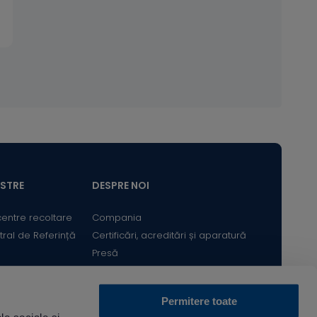
ASTRE
DESPRE NOI
centre recoltare
Compania
tral de Referință
Certificări, acreditări și aparatură
Presă
Satisfacția Clientului
Cariere
Permitere toate
Bine ai revenit! Sunt