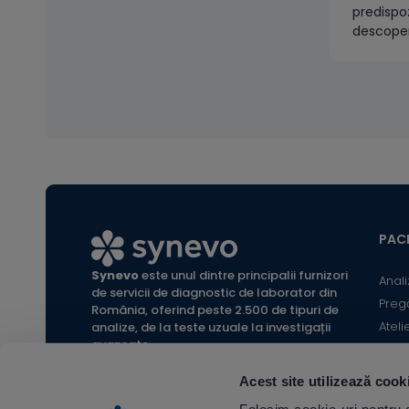
predispoz
descoperi
indică și
de mediu.
modifică
asemenea
declanșar
alergeni 
alergeni 
teste)Pro
(allergy E
PACI
Synevo
este unul dintre principalii furnizori
Anali
de servicii de diagnostic de laborator din
Preg
România, oferind peste 2.500 de tipuri de
Ateli
analize, de la teste uzuale la investigații
avansate.
Infor
Locaț
Acest site utilizează cook
Calc
All rights reserved Synevo Romania.