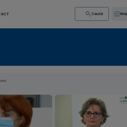
Mag
TACT
Caută
iere