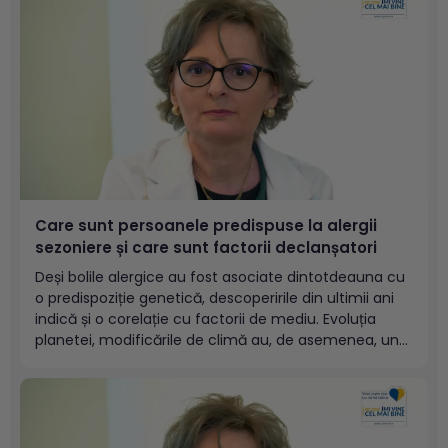
Care sunt persoanele predispuse la alergii
sezoniere și care sunt factorii declanșatori
Deși bolile alergice au fost asociate dintotdeauna cu
o predispoziție genetică, descoperirile din ultimii ani
indică și o corelație cu factorii de mediu. Evoluția
planetei, modificările de climă au, de asemenea, un
rol important în declanșarea de noi alergii.Panel
alergeni respiratoriPanel alergeni respiratori (5
teste)Profil extins IgE specifice (allergy Explorer)...