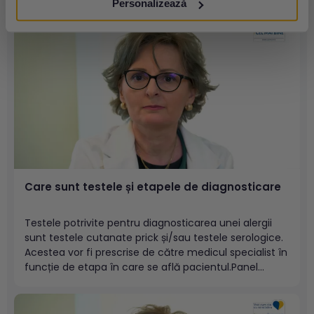
Personalizează
sezonieră a unui astm alergic persistent sau chiar
agravări ale dermatitelor...
Care sunt testele și etapele de diagnosticare
Testele potrivite pentru diagnosticarea unei alergii
sunt testele cutanate prick și/sau testele serologice.
Acestea vor fi prescrise de către medicul specialist în
funcție de etapa în care se află pacientul.Panel
alergeni respiratoriPanel alergeni respiratori (5
teste)Profil extins IgE specifice (allergy Explorer) –
ALEXVezi mai multe clipuri de acest gen pe...