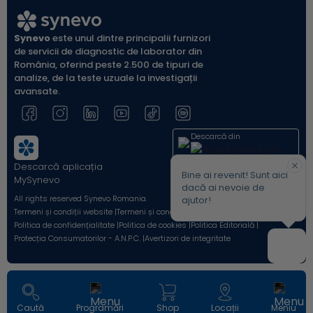
Synevo
este unul dintre principalii furnizori
de servicii de diagnostic de laborator din
România, oferind peste 2.500 de tipuri de
analize, de la teste uzuale la investigații
avansate.
Descarcă din
Descarcă aplicația
Acum pe
Bine ai revenit! Sunt aici
MySynevo
dacă ai nevoie de
All rights reserved Synevo Romania.
ajutor!
Termeni și condiții website |
Termeni și condiții Shop Online |
Politica de confidențialitate |
Politica de cookies |
Politica Editorială |
Protecția Consumatorilor - A.N.P.C. |
Avertizori de integritate
Caută
Programări
Shop
Locații
Meniu