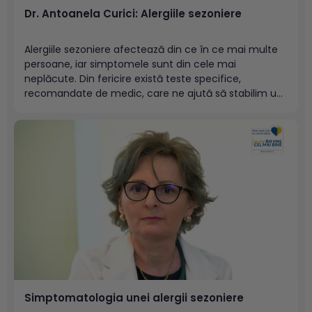
Dr. Antoanela Curici: Alergiile sezoniere
Alergiile sezoniere afectează din ce în ce mai multe
persoane, iar simptomele sunt din cele mai
neplăcute. Din fericire există teste specifice,
recomandate de medic, care ne ajută să stabilim un
diagnostic corect, teste pe care le puteți face în
laboratoarele Synevo. Emisiunea „Neatza cu Răzvan și
Dani”(Antena1), rubrica „Bună...
Simptomatologia unei alergii sezoniere