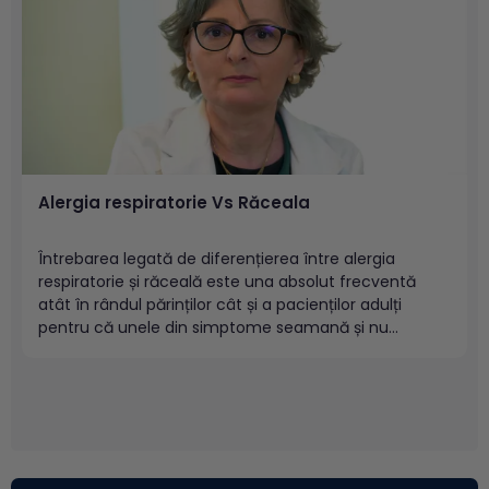
Alergia respiratorie Vs Răceala
Întrebarea legată de diferențierea între alergia
respiratorie și răceală este una absolut frecventă
atât în rândul părinților cât și a pacienților adulți
pentru că unele din simptome seamană și nu
întotdeauna sunt ușor de diferențiat. Într-adevăr, ori
de câte ori strănutăm, ne curge nasul, primul gând
este către o răceală....