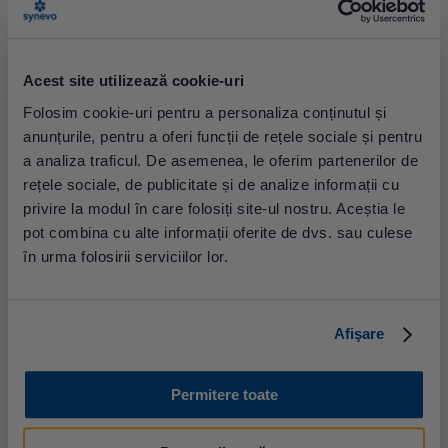
care simptomele sunt prezentate și pot include
consultații de la medicii ORL, alergologi și
pneumologi.Panel alergeni respiratoriPanel alergeni
respiratori (5 teste)Profil extins IgE specifice (allergy
Acest site utilizează cookie-uri
Explorer)...
Folosim cookie-uri pentru a personaliza conținutul și
anunțurile, pentru a oferi funcții de rețele sociale și pentru
a analiza traficul. De asemenea, le oferim partenerilor de
rețele sociale, de publicitate și de analize informații cu
privire la modul în care folosiți site-ul nostru. Aceștia le
pot combina cu alte informații oferite de dvs. sau culese
în urma folosirii serviciilor lor.
Ce este alergia sezonieră
Afişare
Polenul este principalul declanșator al alergiilor, în
special în context sezonier. Paleta de afecțiuni pe
Permitere toate
care le poate induce alergia la polenuri variază de la
simptome de rinită alergică și rinoconjunctivită
alergică la forme de astm sezonier sau agravare