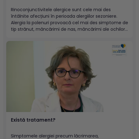
Rinoconjunctivitele alergice sunt cele mai des
întâlnite afecțiuni în perioada alergiilor sezoniere.
Alergia la polenuri provoacă cel mai des simptome de
tip strănut, mâncărimi de nas, mâncărimi ale ochilor,
lăcrimare intensă, disconfort al ochilor, senzație de
nisip în ochi sau nas blocat. Uneori, pe lângă acestea,
pot fi asociate și...
Există tratament?
Simptomele alergiei precum lăcrimarea,