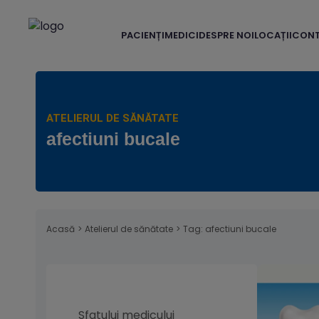
PACIENȚI
MEDICI
DESPRE NOI
LOCAȚII
CON
ATELIERUL DE SĂNĂTATE
afectiuni bucale
Acasă
>
Atelierul de sănătate
>
Tag: afectiuni bucale
Sfatului medicului