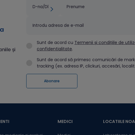
 Investigaţiile de
necesare Parodontita și stadiile
 în
sale Gingivita: gingii iritate,
ozăPrevenție și
sensibile și
nt
sângerânde.Parodontita:
ea
ozăCauzele...
placa...
Sunt de acord cu
Termenii și condițiile de utili
confidentialitate
.
iile și
Sunt de acord să primesc comunicări de market
tracking (ex. adresa IP, clickuri, accesări, locali
ENTI
MEDICI
LOCATIILE NO