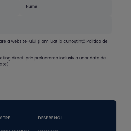
zare
a website-ului și am luat la cunoștință
Politica de
ing direct, prin prelucrarea inclusiv a unor date de
tate).
ASTRE
DESPRE NOI