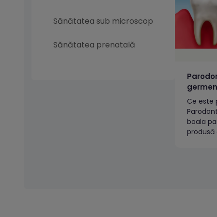
Sănătatea sub microscop
Sănătatea prenatală
Parodon
germeni
investig
Ce este 
Parodont
boala pa
produsă 
inflamato
ţesuturil
dinţilor 
evoluție 
timp, va
dinţilor (eden
este par
parodon