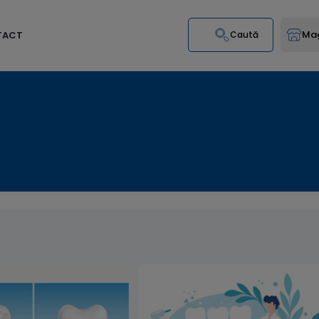
Mag
TACT
Caută