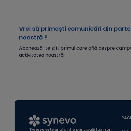
simptome
laborator
parodont
tratame
Vrei să primești comunicări din part
parodont
noastră ?
Abonează-te și fii primul care află despre campan
activitatea noastră.
PACI
Synevo
este unul dintre principalii furnizori