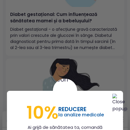
Diabet gestațional: Cum influențează
sănătatea mamei și a bebelușului?
Diabet gestațional - o afecțiune gravă caracterizată
prin valori crescute ale glucozei în sânge. Diabetul
diagnosticat pentru prima dată în timpul sarcinii (în
al 2-lea sau al 3-lea trimestru) se numește diabet
zaharat gestațional și apare atunci când organismul
femeii gravide nu poate produce sau utiliza eficient
insulina, hormonul responsabil...
10%
REDUCERE
la analize medicale
Ai grijă de sănătatea ta, comandă