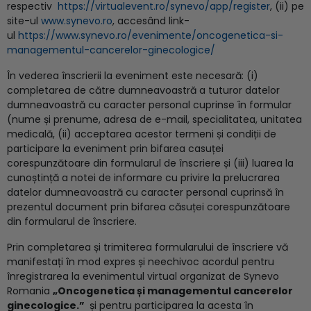
respectiv
https://virtualevent.ro/synevo/app/register
, (ii) pe
site-ul
www.synevo.ro
, accesând link-
ul
https://www.synevo.ro/evenimente/oncogenetica-si-
managementul-cancerelor-ginecologice/
În vederea înscrierii la eveniment este necesară: (i)
completarea de către dumneavoastră a tuturor datelor
dumneavoastră cu caracter personal cuprinse în formular
(nume și prenume, adresa de e-mail, specialitatea, unitatea
medicală, (ii) acceptarea acestor termeni și condiții de
participare la eveniment prin bifarea casuței
corespunzătoare din formularul de înscriere și (iii) luarea la
cunoștință a notei de informare cu privire la prelucrarea
datelor dumneavoastră cu caracter personal cuprinsă în
prezentul document prin bifarea căsuței corespunzătoare
din formularul de înscriere.
Prin completarea și trimiterea formularului de înscriere vă
manifestați în mod expres și neechivoc acordul pentru
înregistrarea la evenimentul virtual organizat de Synevo
Romania
„Oncogenetica și managementul cancerelor
ginecologice.
”
și pentru participarea la acesta în