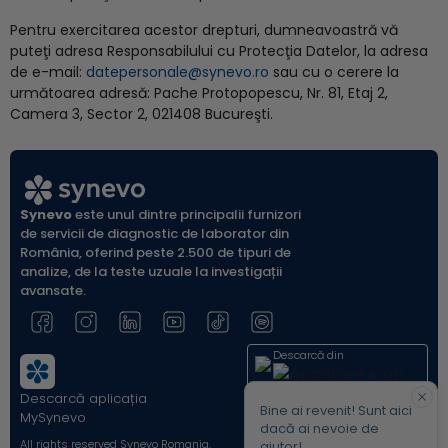
Pentru exercitarea acestor drepturi, dumneavoastră vă
puteţi adresa Responsabilului cu Protecţia Datelor, la adresa
de e-mail:
datepersonale@synevo.ro
sau cu o cerere la
următoarea adresă: Pache Protopopescu, Nr. 81, Etaj 2,
Camera 3, Sector 2, 021408 Bucureşti.
Synevo
este unul dintre principalii furnizori
de servicii de diagnostic de laborator din
România, oferind peste 2.500 de tipuri de
analize, de la teste uzuale la investigații
avansate.
Descarcă din
Descarcă aplicația
Acum pe
Bine ai revenit! Sunt aici
MySynevo
dacă ai nevoie de
All rights reserved Synevo Romania.
ajutor!