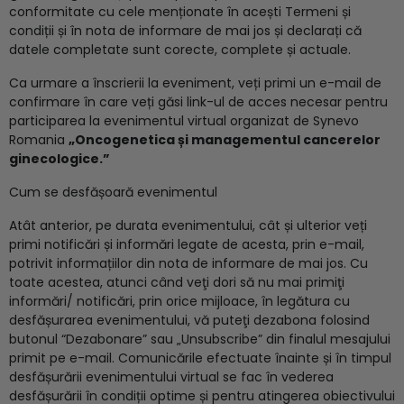
conformitate cu cele menționate în acești Termeni și
condiții și în nota de informare de mai jos și declarați că
datele completate sunt corecte, complete și actuale.
Ca urmare a înscrierii la eveniment, veți primi un e-mail de
confirmare în care veți găsi link-ul de acces necesar pentru
participarea la evenimentul virtual organizat de Synevo
Romania
„Oncogenetica și managementul cancerelor
ginecologice.
”
Cum se desfășoară evenimentul
Atât anterior, pe durata evenimentului, cât și ulterior veți
primi notificări și informări legate de acesta, prin e-mail,
potrivit informațiilor din nota de informare de mai jos. Cu
toate acestea, atunci când veţi dori să nu mai primiţi
informări/ notificări, prin orice mijloace, în legătura cu
desfășurarea evenimentului, vă puteţi dezabona folosind
butonul “Dezabonare” sau „Unsubscribe” din finalul mesajului
primit pe e-mail. Comunicările efectuate înainte și în timpul
desfășurării evenimentului virtual se fac în vederea
desfășurării în condiții optime și pentru atingerea obiectivului