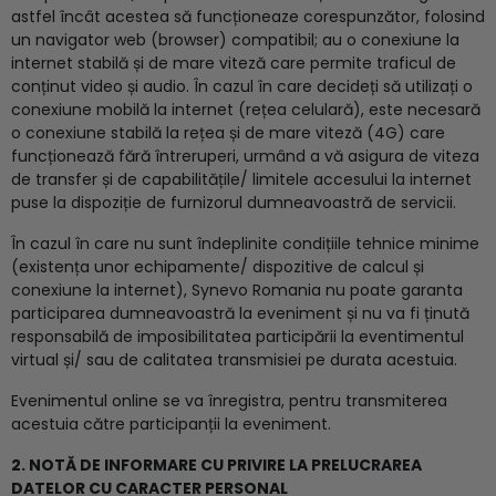
astfel încât acestea să funcționeaze corespunzător, folosind
un navigator web (browser) compatibil; au o conexiune la
internet stabilă și de mare viteză care permite traficul de
conținut video și audio. În cazul în care decideți să utilizați o
conexiune mobilă la internet (rețea celulară), este necesară
o conexiune stabilă la rețea și de mare viteză (4G) care
funcționează fără întreruperi, urmând a vă asigura de viteza
de transfer și de capabilitățile/ limitele accesului la internet
puse la dispoziție de furnizorul dumneavoastră de servicii.
În cazul în care nu sunt îndeplinite condițiile tehnice minime
(existența unor echipamente/ dispozitive de calcul și
conexiune la internet), Synevo Romania nu poate garanta
participarea dumneavoastră la eveniment și nu va fi ținută
responsabilă de imposibilitatea participării la eventimentul
virtual și/ sau de calitatea transmisiei pe durata acestuia.
Evenimentul online se va înregistra, pentru transmiterea
acestuia către participanții la eveniment.
2. NOTĂ DE INFORMARE CU PRIVIRE LA PRELUCRAREA
DATELOR CU CARACTER PERSONAL