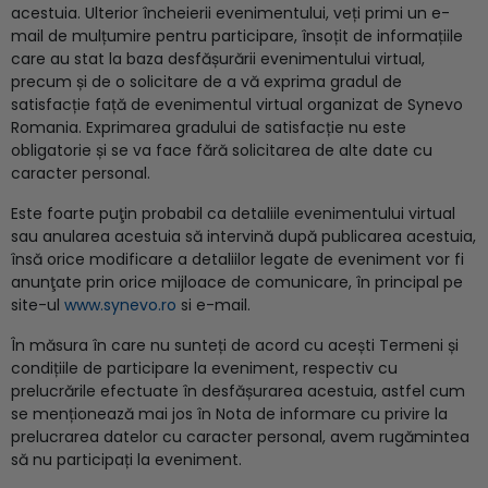
acestuia. Ulterior încheierii evenimentului, veți primi un e-
mail de mulțumire pentru participare, însoțit de informațiile
care au stat la baza desfășurării evenimentului virtual,
precum și de o solicitare de a vă exprima gradul de
satisfacție față de evenimentul virtual organizat de Synevo
Romania. Exprimarea gradului de satisfacție nu este
obligatorie și se va face fără solicitarea de alte date cu
caracter personal.
Este foarte puţin probabil ca detaliile evenimentului virtual
sau anularea acestuia să intervină după publicarea acestuia,
însă orice modificare a detaliilor legate de eveniment vor fi
anunţate prin orice mijloace de comunicare, în principal pe
site-ul
www.synevo.ro
si e-mail.
În măsura în care nu sunteți de acord cu acești Termeni și
condițiile de participare la eveniment, respectiv cu
prelucrările efectuate în desfășurarea acestuia, astfel cum
se menționează mai jos în Nota de informare cu privire la
prelucrarea datelor cu caracter personal, avem rugămintea
să nu participați la eveniment.