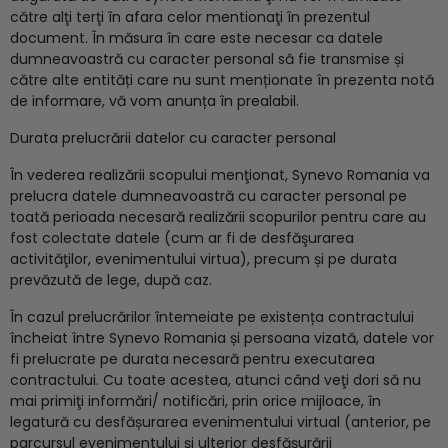
către alţi terţi în afara celor mentionaţi în prezentul
document. În măsura în care este necesar ca datele
dumneavoastră cu caracter personal să fie transmise și
către alte entități care nu sunt menționate în prezenta notă
de informare, vă vom anunța în prealabil.
Durata prelucrării datelor cu caracter personal
În vederea realizării scopului menţionat, Synevo Romania va
prelucra datele dumneavoastră cu caracter personal pe
toată perioada necesară realizării scopurilor pentru care au
fost colectate datele (cum ar fi de desfăşurarea
activităţilor, evenimentului virtua), precum și pe durata
prevăzută de lege, după caz.
În cazul prelucrărilor întemeiate pe existența contractului
încheiat între Synevo Romania și persoana vizată, datele vor
fi prelucrate pe durata necesară pentru executarea
contractului. Cu toate acestea, atunci când veţi dori să nu
mai primiţi informări/ notificări, prin orice mijloace, în
legatură cu desfășurarea evenimentului virtual (anterior, pe
parcursul evenimentului și ulterior desfășurării