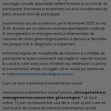
oncologie, locurile disponibile nefiind limitate la un număr de
participanți. Înscrierea la eveniment nu este condiționată de
plata niciunei taxe de participare.
Evenimentul virtual va avea loc pe 16 Noiembrie 2020, la ora
15.00. Acesta are ca obiectiv reunirea specialiştilor implicaţi
în oncogenetica si managementul tratamentelor de
cancere din sfera ginecologica pentru a discuta și deschide
noi perspective în diagnostic si tratament.
Informații legate de modalitățile de înscriere și condițiile de
participare la acest eveniment veți regăsi în cele de mai jos.
În cazul în care aveți orice întrebări sau nelămuriri cu privire
la evenimentul virtual, vă rugăm să ne scrieți pe adresa de
e-mail
evenimentemedicale@synevo.ro
.
Cum se face înscrierea la evenimentul virtual
Înscrierea la evenimentul virtual Synevo
„Oncogenetica și
managementul cancerelor ginecologice.”
se face
online: (i) prin accesarea link-ului din e-mail-ul prin care ați
fost invitat de Synevo Romania la evenimentul virtual,