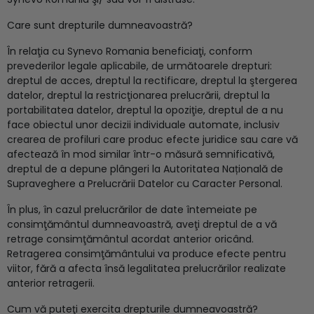
Care sunt drepturile dumneavoastră?
În relaţia cu Synevo Romania beneficiaţi, conform
prevederilor legale aplicabile, de următoarele drepturi:
dreptul de acces, dreptul la rectificare, dreptul la ştergerea
datelor, dreptul la restricţionarea prelucrării, dreptul la
portabilitatea datelor, dreptul la opoziţie, dreptul de a nu
face obiectul unor decizii individuale automate, inclusiv
crearea de profiluri care produc efecte juridice sau care vă
afectează în mod similar într-o măsură semnificativă,
dreptul de a depune plângeri la Autoritatea Națională de
Supraveghere a Prelucrării Datelor cu Caracter Personal.
În plus, în cazul prelucrărilor de date întemeiate pe
consimţământul dumneavoastră, aveţi dreptul de a vă
retrage consimţământul acordat anterior oricând.
Retragerea consimţământului va produce efecte pentru
viitor, fără a afecta însă legalitatea prelucrărilor realizate
anterior retragerii.
Cum vă puteţi exercita drepturile dumneavoastră?