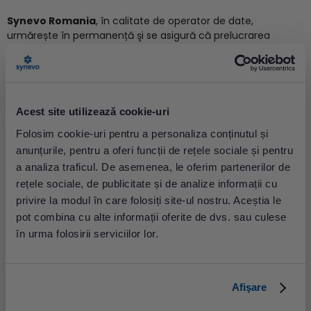
Synevo Romania
, în calitate de operator de date,
urmărește în permanență şi se asigură că prelucrarea
datelor cu caracter personal respectă cu stricteţe principiile
şi legislaţia privind protecția datelor cu caracter personal, în
particular prevederile Regulamentului (UE) 2016/679 privind
protecţia persoanelor fizice în ceea ce priveşte prelucrarea
datelor cu caracter personal şi libera circulaţie a acestor
Acest site utilizează cookie-uri
date şi de abrogare a Directivei 95/46/CE (în continuare
Folosim cookie-uri pentru a personaliza conținutul și
“
RGPD
”).
anunțurile, pentru a oferi funcții de rețele sociale și pentru
Ce date cu caracter personal prelucrează Synevo Romania?
a analiza traficul. De asemenea, le oferim partenerilor de
rețele sociale, de publicitate și de analize informații cu
Synevo Romania poate prelucra următoarele date cu
privire la modul în care folosiți site-ul nostru. Aceștia le
caracter personal: (i) datele cu caracter personal furnizate
pot combina cu alte informații oferite de dvs. sau culese
prin completarea formularului de înregistrare (respectiv,
numele și prenumele, adresă de e-mail, specialitate
în urma folosirii serviciilor lor.
medicală, unitatea medicală), (ii) datele în vederea
participării la evenimentul virtual: adresa IP, ora accesării,
browserul de pe care ați accesat, adresa de e-mail, după
Afişare
caz și (iii) date cu caracter personal obținute în cadrul
evenimentelor, respectiv voce obţinută în timpul