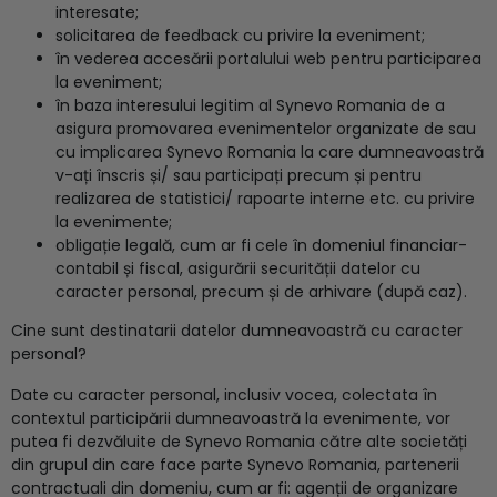
interesate;
solicitarea de feedback cu privire la eveniment;
în vederea accesării portalului web pentru participarea
la eveniment;
în baza interesului legitim al Synevo Romania de a
asigura promovarea evenimentelor organizate de sau
cu implicarea Synevo Romania la care dumneavoastră
v-ați înscris și/ sau participați precum și pentru
realizarea de statistici/ rapoarte interne etc. cu privire
la evenimente;
obligație legală, cum ar fi cele în domeniul financiar-
contabil și fiscal, asigurării securității datelor cu
caracter personal, precum și de arhivare (după caz).
Cine sunt destinatarii datelor dumneavoastră cu caracter
personal?
Date cu caracter personal, inclusiv vocea, colectata în
contextul participării dumneavoastră la evenimente, vor
putea fi dezvăluite de Synevo Romania către alte societăți
din grupul din care face parte Synevo Romania, partenerii
contractuali din domeniu, cum ar fi: agenții de organizare