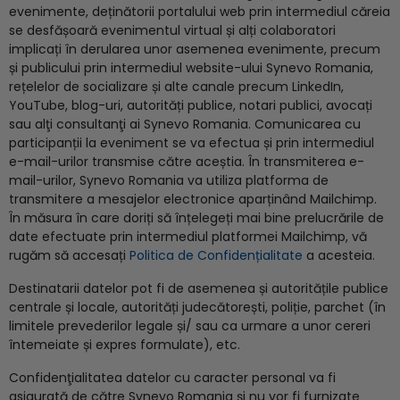
evenimente, deținătorii portalului web prin intermediul căreia
se desfășoară evenimentul virtual și alți colaboratori
implicați în derularea unor asemenea evenimente, precum
și publicului prin intermediul website-ului Synevo Romania,
rețelelor de socializare și alte canale precum LinkedIn,
YouTube, blog-uri, autorități publice, notari publici, avocați
sau alţi consultanţi ai Synevo Romania. Comunicarea cu
participanții la eveniment se va efectua și prin intermediul
e-mail-urilor transmise către aceștia. În transmiterea e-
mail-urilor, Synevo Romania va utiliza platforma de
transmitere a mesajelor electronice aparținând Mailchimp.
În măsura în care doriți să înțelegeți mai bine prelucrările de
date efectuate prin intermediul platformei Mailchimp, vă
rugăm să accesați
Politica de Confidențialitate
a acesteia.
Destinatarii datelor pot fi de asemenea și autoritățile publice
centrale și locale, autorități judecătorești, poliție, parchet (în
limitele prevederilor legale și/ sau ca urmare a unor cereri
întemeiate și expres formulate), etc.
Confidenţialitatea datelor cu caracter personal va fi
asigurată de către Synevo Romania şi nu vor fi furnizate