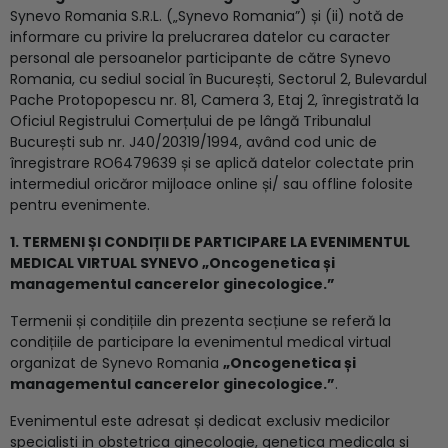
Synevo Romania S.R.L. („Synevo Romania”) și (ii) notă de
informare cu privire la prelucrarea datelor cu caracter
personal ale persoanelor participante de către Synevo
Romania, cu sediul social în București, Sectorul 2, Bulevardul
Pache Protopopescu nr. 81, Camera 3, Etaj 2, înregistrată la
Oficiul Registrului Comerțului de pe lângă Tribunalul
București sub nr. J40/20319/1994, având cod unic de
înregistrare RO6479639 și se aplică datelor colectate prin
intermediul oricăror mijloace online și/ sau offline folosite
pentru evenimente.
1. TERMENI ȘI CONDIȚII DE PARTICIPARE LA EVENIMENTUL
MEDICAL VIRTUAL SYNEVO
„Oncogenetica și
managementul cancerelor ginecologice.
”
Termenii și condițiile din prezenta secțiune se referă la
condițiile de participare la evenimentul medical virtual
organizat de Synevo Romania
„Oncogenetica și
managementul cancerelor ginecologice.
”
.
Evenimentul este adresat și dedicat exclusiv medicilor
specialisti in obstetrica ginecologie, genetica medicala si