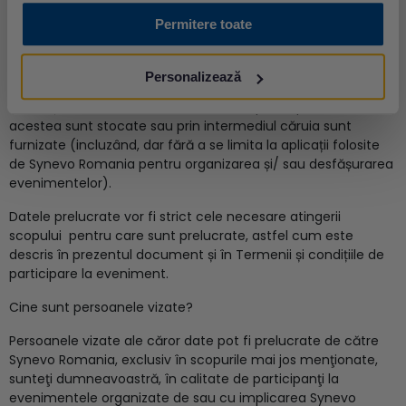
intervențiilor dumneavoastră pe perioada desfășurării
Permitere toate
evenimentului virtual (în care dumneavoastră sunteți
identificat/ă în mod specific), (iv) date cu caracter personal
colectate în vederea asigurării securității datelor: adresa IP,
Personalizează
precum și orice alte date cu caracter personal pe care ni le
furnizați în mod direct, indiferent de suportul pe care
acestea sunt stocate sau prin intermediul căruia sunt
furnizate (incluzând, dar fără a se limita la aplicații folosite
de Synevo Romania pentru organizarea și/ sau desfășurarea
evenimentelor).
Datele prelucrate vor fi strict cele necesare atingerii
scopului pentru care sunt prelucrate, astfel cum este
descris în prezentul document și în Termenii și condițiile de
participare la eveniment.
Cine sunt persoanele vizate?
Persoanele vizate ale căror date pot fi prelucrate de către
Synevo Romania, exclusiv în scopurile mai jos menţionate,
sunteţi dumneavoastră, în calitate de participanţi la
evenimentele organizate de sau cu implicarea Synevo