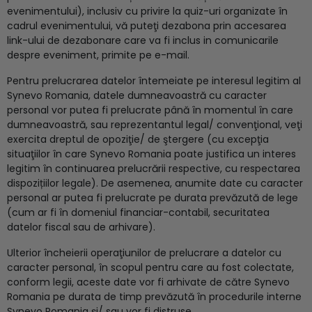
evenimentului), inclusiv cu privire la quiz-uri organizate în
cadrul evenimentului, vă puteţi dezabona prin accesarea
link-ului de dezabonare care va fi inclus in comunicarile
despre eveniment, primite pe e-mail.
Pentru prelucrarea datelor întemeiate pe interesul legitim al
Synevo Romania, datele dumneavoastră cu caracter
personal vor putea fi prelucrate până în momentul în care
dumneavoastră, sau reprezentantul legal/ convenţional, veţi
exercita dreptul de opoziţie/ de ştergere (cu excepţia
situaţiilor în care Synevo Romania poate justifica un interes
legitim în continuarea prelucrării respective, cu respectarea
dispozițiilor legale). De asemenea, anumite date cu caracter
personal ar putea fi prelucrate pe durata prevăzută de lege
(cum ar fi în domeniul financiar-contabil, securitatea
datelor fiscal sau de arhivare).
Ulterior încheierii operaţiunilor de prelucrare a datelor cu
caracter personal, în scopul pentru care au fost colectate,
conform legii, aceste date vor fi arhivate de către Synevo
Romania pe durata de timp prevăzută în procedurile interne
Synevo Romania şi/ sau vor fi distruse.