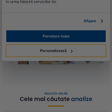
în urma folosirii serviciilor lor.
noștri, vei afla informații despre afecțiunile cele mai
frecvente ale românilor și abordările incluse în ghidurile
internaționale de diagnostic, monitorizare și prevenție.
Afişare
Vizualizează
Permitere toate
Personalizează
MAGAZIN ONLINE
Cele mai căutate
analize