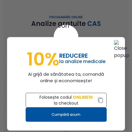
PROGRAMĂRI ONLINE
Analize gratuite
CAS
Bacău
Bihor
10%
REDUCERE
la analize medicale
Brașov
București și Ilfov
Ai grijă de sănătatea ta, comandă
online și economisește!
Folosește codul
ONLINE10
Cluj
Constanța
la checkout
Cumpără acum
Dolj
Galați