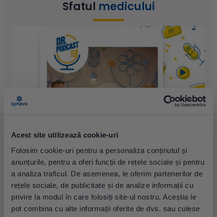
Sfatul
medicului
Acest site utilizează cookie-uri
Folosim cookie-uri pentru a personaliza conținutul și
anunțurile, pentru a oferi funcții de rețele sociale și pentru
a analiza traficul. De asemenea, le oferim partenerilor de
Răspunsuri la întrebările tale de sănătate
rețele sociale, de publicitate și de analize informații cu
Bine ai venit la Dr. Podcast! Un podcast medical în cadrul
privire la modul în care folosiți site-ul nostru. Aceștia le
căruia vom dezbate subiecte de interes atât pentru
pot combina cu alte informații oferite de dvs. sau culese
medici, cât și pentru publicul larg. Cu ajutorul invitaților