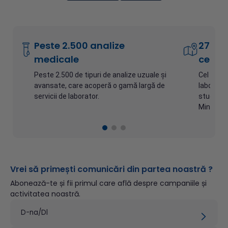
Peste 2.500 analize
27 lab
medicale
centre
Peste 2.500 de tipuri de
analize uzuale
și
Cel mai i
avansate, care acoperă o gamă largă de
laborato
servicii de laborator.
studiilor 
Min. de F
Vrei să primești comunicări din partea noastră ?
Abonează-te și fii primul care află despre campaniile și
activitatea noastră.