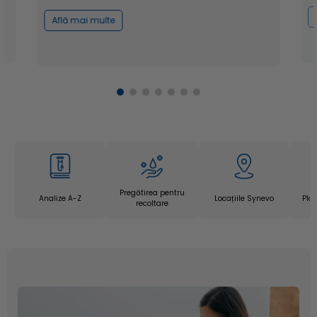
Află mai multe
Pregătirea pentru
Analize A-Z
Locațiile Synevo
Pla
recoltare