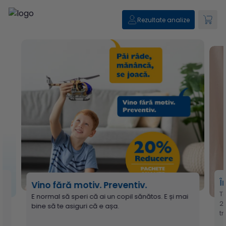
Rezultate analize
Î
Vino fără motiv. Preventiv.
T
E normal să speri că ai un copil sănătos. E și mai
2
bine să te asiguri că e așa.
t