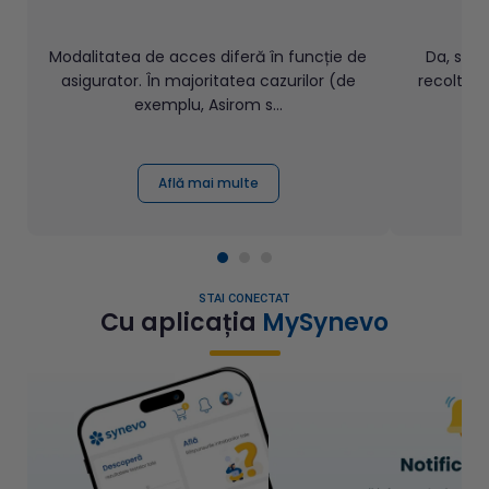
Modalitatea de acces diferă în funcție de
Da, se 
asigurator. În majoritatea cazurilor (de
recoltate
exemplu, Asirom s...
Află mai multe
STAI CONECTAT
Cu aplicația
MySynevo