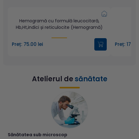
Hemogramă cu formulă leucocitară,
Hb,Ht,indici și reticulocite (Hemogramă)
Preț: 75.00 lei
Preț: 170.0
Atelierul de
sănătate
Sănătatea sub microscop