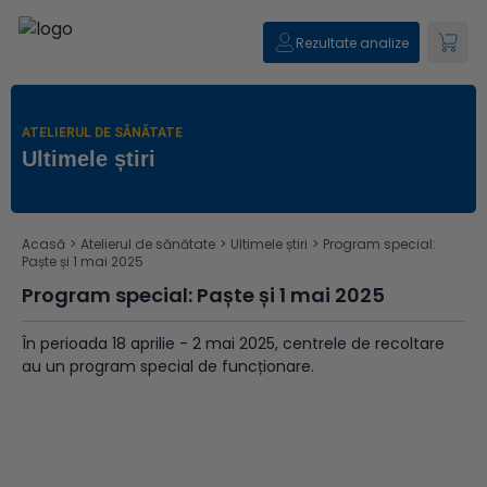
Rezultate analize
ATELIERUL DE SĂNĂTATE
Ultimele știri
Acasă
>
Atelierul de sănătate
>
Ultimele știri
>
Program special:
Paște și 1 mai 2025
Program special: Paște și 1 mai 2025
În perioada 18 aprilie - 2 mai 2025, centrele de recoltare
au un program special de funcționare.