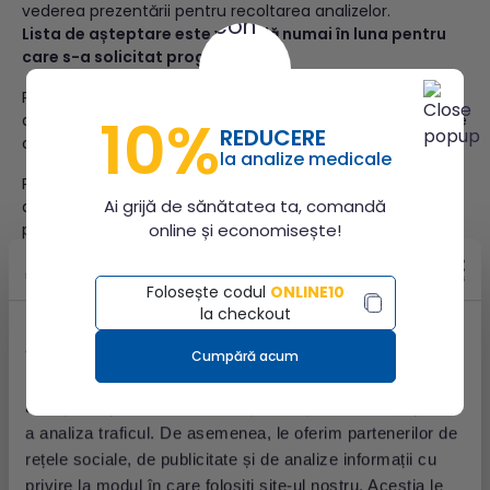
vederea prezentării pentru recoltarea analizelor.
Lista de așteptare este valabilă numai în luna pentru
care s-a solicitat programarea.
Programările se efectuează tuturor asiguraților, indiferent
10%
de Casa de Asigurări de Sănătate cu care se află în relație
REDUCERE
contractuală medicul trimițător.
la analize medicale
Probele de urină și materii fecale pentru efectuarea
Ai grijă de sănătatea ta, comandă
analizelor decontate de către Casele de Asigurări vor fi
predate în ziua recoltării.În caz contrar, aceste analize nu
online și economisește!
vor putea fi efectuate ulterior.
Folosește codul
ONLINE10
la checkout
Acest site utilizează cookie-uri
Ultimele articole
Cumpără acum
Folosim cookie-uri pentru a personaliza conținutul și
anunțurile, pentru a oferi funcții de rețele sociale și pentru
a analiza traficul. De asemenea, le oferim partenerilor de
rețele sociale, de publicitate și de analize informații cu
privire la modul în care folosiți site-ul nostru. Aceștia le