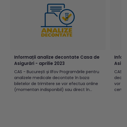
Informații analize decontate Casa de
Infor
Asigurări - aprilie 2023
Asigu
CAS - București și Ilfov Programările pentru
CAS Programările pentru analizele medicale
analizele medicale decontate în baza
decont
biletelor de trimitere se vor efectua online
vor tr
(momentan indisponibil) sau direct în
centre
centrele de recoltare Synevo, începând cu
02.03.
data de 3 aprilie 2023. Recoltările se vor
de 03.03.2022. 
efectua începând cu data de 4 aprilie
recolt
2023. În datele de 14...
de căt
verific