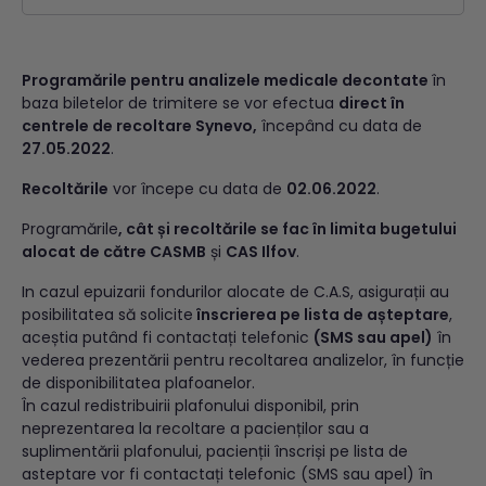
Programările pentru analizele medicale decontate
în
baza biletelor de trimitere se vor efectua
direct în
centrele de recoltare Synevo,
începând cu data de
27.05.2022
.
Recoltările
vor începe cu data de
02.06.2022
.
Programările
, cât și recoltările se fac în limita bugetului
alocat de către CASMB
și
CAS Ilfov
.
In cazul epuizarii fondurilor alocate de C.A.S, asigurații au
posibilitatea să solicite
înscrierea pe lista de așteptare
,
aceștia putând fi contactați telefonic
(SMS sau apel)
în
vederea prezentării pentru recoltarea analizelor, în funcție
de disponibilitatea plafoanelor.
În cazul redistribuirii plafonului disponibil, prin
neprezentarea la recoltare a pacienților sau a
suplimentării plafonului, pacienții înscriși pe lista de
asteptare vor fi contactați telefonic (SMS sau apel) în