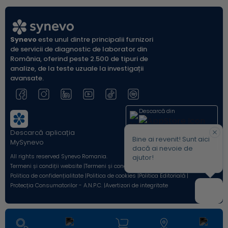
Synevo
este unul dintre principalii furnizori
de servicii de diagnostic de laborator din
România, oferind peste 2.500 de tipuri de
analize, de la teste uzuale la investigații
avansate.
Descarcă din
Descarcă aplicația
Acum pe
Bine ai revenit! Sunt aici
MySynevo
dacă ai nevoie de
All rights reserved Synevo Romania.
ajutor!
Termeni și condiții website |
Termeni și condiții Shop Online |
Politica de confidențialitate |
Politica de cookies |
Politica Editorială |
Protecția Consumatorilor - A.N.P.C. |
Avertizori de integritate