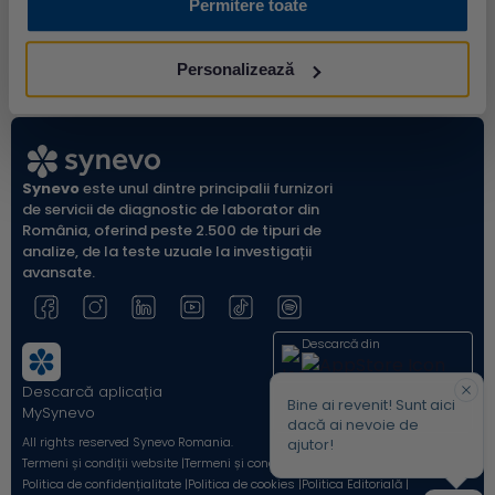
Permitere toate
Analist Date Medicale și Flux Probe
Personalizează
Synevo
este unul dintre principalii furnizori
de servicii de diagnostic de laborator din
România, oferind peste 2.500 de tipuri de
analize, de la teste uzuale la investigații
avansate.
Descarcă din
Descarcă aplicația
Acum pe
Bine ai revenit! Sunt aici
MySynevo
dacă ai nevoie de
All rights reserved Synevo Romania.
ajutor!
Termeni și condiții website |
Termeni și condiții Shop Online |
Politica de confidențialitate |
Politica de cookies |
Politica Editorială |