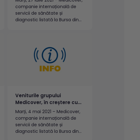
anului
companie internațională de
servicii de sănătate și
diagnostic listată la Bursa din
Suedia – NASDAQ Stockholm –
a prezentat raportul interimar
pentru trimestrul doi și pentru
prima jumătate a anului 2021.
La nivel internațional, după
primele șase luni ale anului,
compania a înregistrat o...
Veniturile grupului
Medicover, în creștere cu
33% în primul trimestru al
Marți, 4 mai 2021 – Medicover,
anului
companie internațională de
servicii de sănătate și
diagnostic listată la Bursa din
Suedia – NASDAQ Stockholm –