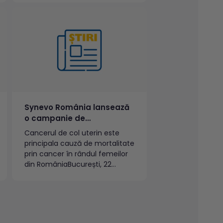
a prezentat raportul interimar
pentru primul trimestru al
anului 2021. La nivel
internațional, după primele trei
luni ale anului, compania a
înregistrat o creștere de 33%,
comparativ...
Synevo România lansează
o campanie de
conștientizare a
Cancerul de col uterin este
importanței testelor HPV
principala cauză de mortalitate
prin cancer în rândul femeilor
din RomâniaBucurești, 22
octombrie 2020 –Synevo
România, cel mai important
furnizor de servicii de laborator
din România, lansează o
campanie națională de