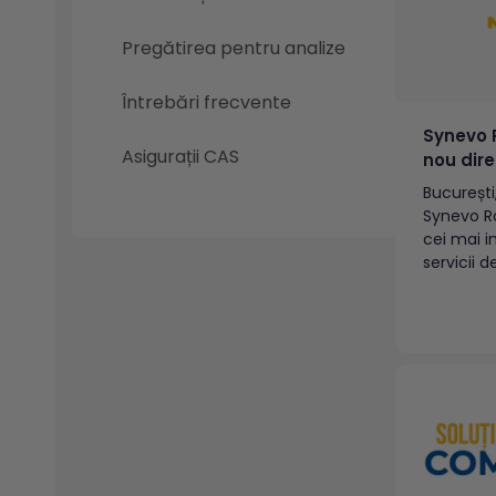
Pregătirea pentru analize
Întrebări frecvente
Synevo 
Asigurații CAS
nou dire
Laurenți
București,
conduce
Synevo R
din 11 ță
cei mai i
Sud-Est
servicii 
din Româ
lui Adria
Director 
Laurențiu
conducer
diagnosti
de Sud-Es
României 