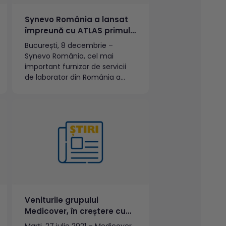
Synevo România a lansat
împreună cu ATLAS primul
serviciu de consultații
București, 8 decembrie –
virtuale pentru
Synevo România, cel mai
interpretarea rezultatelor
important furnizor de servicii
analizelor medicale
de laborator din România a
lansat, în parteneriat cu
platforma ATLAS, primul
serviciu digital dedicat integral
interpretării rezultatelor
analizelor medicale. Serviciul
Synevo Decoder poate fi
accesat de persoanele care au
nevoie de clarificări pentru
înțelegerea corectă a
rezultatelor...
Veniturile grupului
Medicover, în creștere cu
52,2% în prima jumătate a
Marți, 27 iulie 2021 – Medicover,