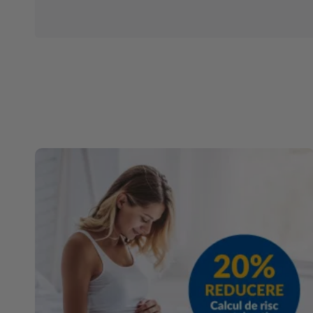
venituril
cu anul 2
milioane..