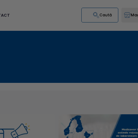
Mag
TACT
Caută