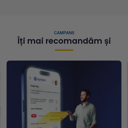
or de 18,2% comparativ
capacitatea de testare a
019, până la 997,8
infecțiilor Covid-19 la peste
.
4.500 de teste pe zi.Astfel,...
CAMPANII
Îți mai recomandăm și