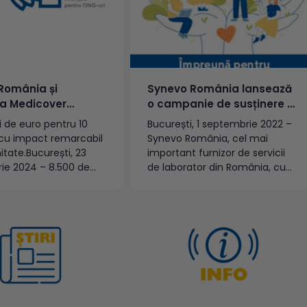
România și
Synevo România lansează
ia Medicover
o campanie de susținere a
inalizarea celei de-
ONG-urilor, pentru proiecte
i de euro pentru 10
București, 1 septembrie 2022 –
diții a campaniei
de educație, sănătate și
 cu impact remarcabil
Synevo România, cel mai
 pentru Comunitate”
mediu, în valoare de
tate.București, 23
important furnizor de servicii
2023 – 2024)
150.000 de euro
ie 2024 – 8.500 de
de laborator din România, cu
ri, multe povești
susținerea Asociației
te și inițiative care
Medicover, lansează campania
o diferență reală
de selecție de proiecte, sub
munitate. Astfel, se
umbrela „Soluții pentru
cu succes cea de-a
Comunitate”. Campania se va
ie a campaniei ”Soluții
derula pe parcursul unui an,
munitate”, realizată
interval în care vor fi
...
identificate, susținute și
realizate zece...