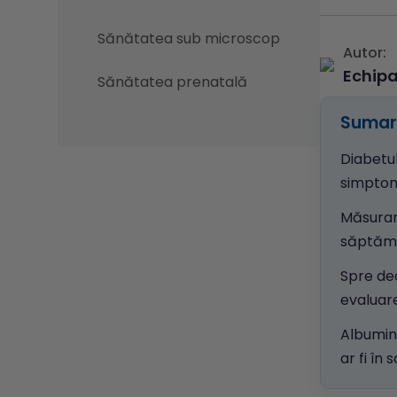
Sănătatea sub microscop
Autor:
Echip
Sănătatea prenatală
Sumar 
Diabetu
simptom
Măsura
săptămân
Spre de
evaluare
Albumin
ar fi în