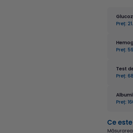
Glucoz
Preț: 21
Hemogl
Preț: 59
Test d
Preț: 68
Albumi
Preț: 16
Ce est
Măsurarea 