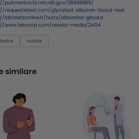
://pubmed.ncbi.nlm.nih.gov/28699985/
://requestatest.com/glycated-albumin-blood-test
://labtestsonline.it/tests/albumina-glicata
://www.labcorp.com/assets-media/2404
bolice
nutritie
e similare