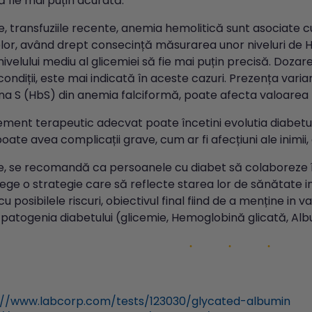
 fie mai puțin acurată.
, transfuziile recente, anemia hemolitică sunt asociate c
telor, având drept consecință măsurarea unor niveluri de 
ivelului mediu al glicemiei să fie mai puțin precisă. Dozar
ondiții, este mai indicată în aceste cazuri. Prezența var
a S (HbS) din anemia falciformă, poate afecta valoarea
ent terapeutic adecvat poate încetini evolutia diabetu
ate avea complicații grave, cum ar fi afecțiuni ale inimii, o
e, se recomandă ca persoanele cu diabet să colaboreze 
ege o strategie care să reflecte starea lor de sănătate in
cu posibilele riscuri, obiectivul final fiind de a menține in 
n patogenia diabetului (glicemie, Hemoglobină glicată, Albu
://www.labcorp.com/tests/123030/glycated-albumin