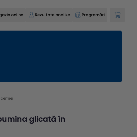
azin online
Rezultate analize
Programări
licemiei
bumina glicată în