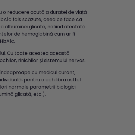
u o reducere acută a duratei de viață
HbA1c fals scăzute, ceea ce face ca
ea albuminei glicate, nefiind afectată
iantelor de hemoglobină cum ar fi
 HbA1c.
lui. Cu toate acestea această
chilor, rinichilor și sistemului nervos.
îndeaproape cu medicul curant,
dividuală, pentru a echilibra astfel
valori normale parametrii biologici
mină glicată, etc.).