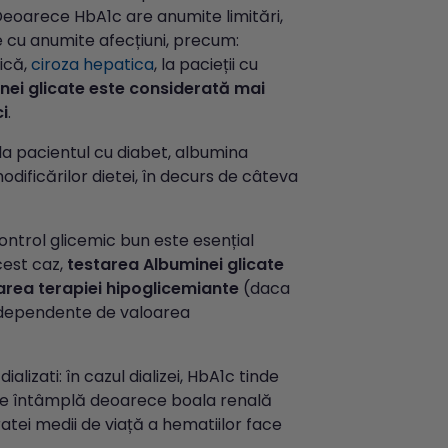
 Deoarece HbA1c are anumite limitări,
e cu anumite afecțiuni, precum:
nică,
ciroza hepatica
, la pacieții cu
ei glicate este considerat
ă
mai
ci
.
- la pacientul cu diabet, albumina
dificărilor dietei, în decurs de câteva
control glicemic bun este esențial
cest caz,
testarea Albuminei glicate
area terapiei hipoglicemiante
(daca
ndependente de valoarea
lizati: în cazul dializei, HbA1c tinde
se întâmplă deoarece boala renală
atei medii de viață a hematiilor face