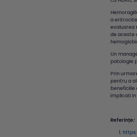
ca HbA1c să
Hemoragiile
a eritroci
evaluarea n
de aceste c
hemoglobin
Un managem
patologie po
Prin urmar
pentru a al
beneficiile 
implicati i
Referințe
:
https