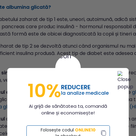
te albumina glicată?
iabetului zaharat de tip 1 este, uneori, autoimună, adică si
n pancreas care produc insulină - hormonul responsabil de
stă formă este de obicei diagnosticată la copii și tineri ad
harat de tip 2 se dezvoltă atunci când organismul nu mai 
eficient insulina produsă. Acest tip de diabet este adesea 
i simptomele
diabetului
includ sete excesivă, urinare fre
, vedere încețoșată și răni care se vindecă greu.
10%
REDUCERE
ul diabetului zaharat
se face prin testarea nivelului de
g
la analize medicale
licemiei. Pentru a confirma diagnosticul, se pot efectua 
Ai grijă de sănătatea ta, comandă
la glucoză (TTGO)
, determinarea
hemoglobinei glicate (
online și economisește!
ul
diabetului implică schimbări ale stilului de viață, cum ar
late, precum și administrarea de medicamente, 2 clase fiind
Folosește codul
ONLINE10
cele orale.