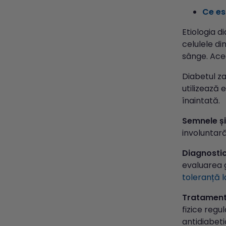
Ce es
Etiologia d
celulele di
sânge. Acea
Diabetul za
utilizează 
înaintată.
Semnele ș
involuntară
Diagnostic
evaluarea g
toleranță 
Tratament
fizice regu
antidiabeti