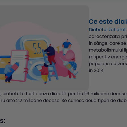
Ce este dia
Diabetul zahara
caracterizată pri
în sânge, care se
metabolismului lip
respectiv energet
populația cu vâr
în 2014.
5, diabetul a fost cauza directă pentru 1,6 milioane decese,
u alte 2,2 milioane decese. Se cunosc două tipuri de diabet
s: