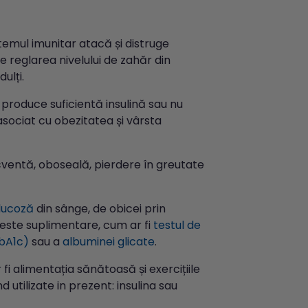
stemul imunitar atacă și distruge
 reglarea nivelului de zahăr din
ulți.
produce suficientă insulină sau nu
asociat cu obezitatea și vârsta
cventă, oboseală, pierdere în greutate
lucoză
din sânge, de obicei prin
teste suplimentare, cum ar fi
testul de
HbA1c)
sau a
albuminei glicate
.
 fi alimentația sănătoasă și exercițiile
 utilizate in prezent: insulina sau