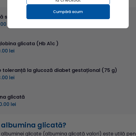
la checkout
Cumpără acum
ă serică (glicemie)
.00 lei
obina glicata (Hb A1c )
.00 lei
e toleranță la glucoză diabet gestațional (75 g)
.00 lei
na glicată
0.00 lei
e albumina
glicată?
albuminei glicate (albumina glicată valori) este utilă p