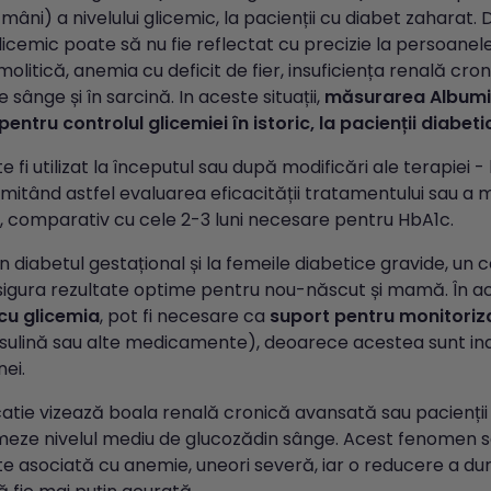
âni) a nivelului glicemic, la pacienții cu diabet zaharat.
licemic poate să nu fie reflectat cu precizie la persoanel
litică, anemia cu deficit de fier, insuficiența renală cro
e sânge și în sarcină. In aceste situații,
măsurarea Albumin
ntru controlul glicemiei în istoric, la pacienții diabeti
e fi utilizat la începutul sau după modificări ale terapiei 
mitând astfel evaluarea eficacității tratamentului sau a mo
 comparativ cu cele 2-3 luni necesare pentru HbA1c.
n diabetul gestațional și la femeile diabetice gravide, un 
sigura rezultate optime pentru nou-născut și mamă. În a
cu glicemia
, pot fi necesare ca
suport pentru monitoriz
nsulină sau alte medicamente), deoarece acestea sunt i
ei.
catie vizează boala renală cronică avansată sau pacienții dia
meze nivelul mediu de glucozădin sânge. Acest fenomen 
e asociată cu anemie, uneori severă, iar o reducere a dur