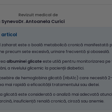
Revizuit medical de
a Synevo
Dr. Antoanela Curici
articol
l zaharat este o boală metabolică cronică manifestată p
e precum sete excesivă, urinare frecventă și oboseală.
rea
albuminei glicate
este utilă pentru monitorizarea pe
i, a nivelului glicemic la pacienții diabetici.
osebire de hemoglobina glicată (HbA1c) care necesită 2-3
a mai rapidă a eficacității tratamentului sau dietei.
a glicată este considerată o analiză mai adecvată atunci
 sarcină, insuficiență renală cronică, ciroză sau anemie.