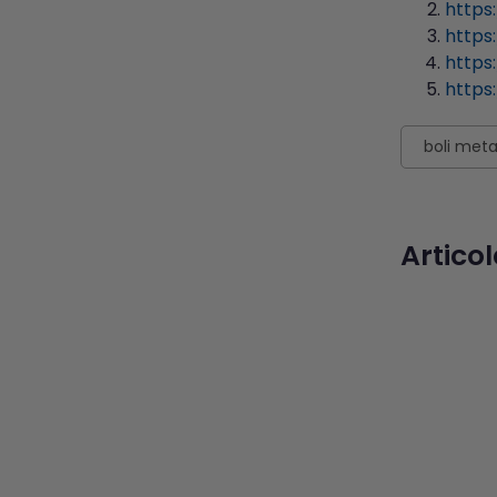
https
https
https
https
boli meta
Articol