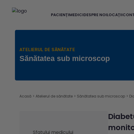
PACIENȚI
MEDICI
DESPRE NOI
LOCAȚII
CON
ATELIERUL DE SĂNĂTATE
Sănătatea sub microscop
Acasă
>
Atelierul de sănătate
>
Sănătatea sub microscop
>
Di
Diabet
monito
Sfatului medicului