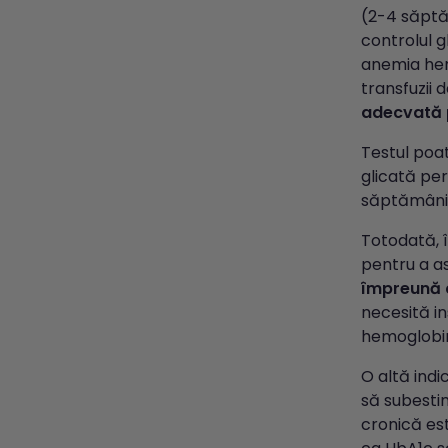
(2-4 săptăm
controlul g
anemia hemo
transfuzii d
adecvată pe
Testul poat
glicată per
săptămâni,
Totodată, î
pentru a a
împreună 
necesită i
hemoglobin
O altă indi
să subesti
cronică est