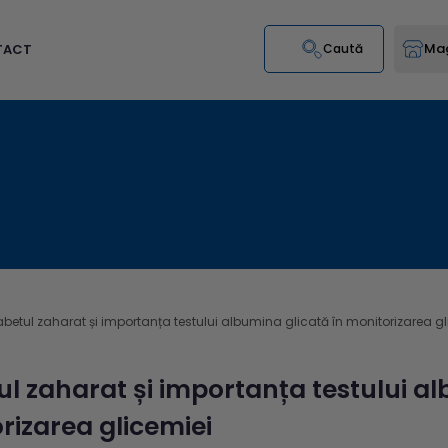
Mag
TACT
Caută
abetul zaharat și importanța testului albumina glicată în monitorizarea g
ul zaharat și importanța testului al
rizarea glicemiei