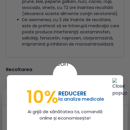
prune, kiwi, pepene galben, nuci, cacao, roşii,
avocado, vinete, cu 72 ore înaintea recoltării
(deoarece aceste alimente conţin serotonină).
De asemenea, cu 3 zile înainte de recoltare,
este de preferat să se întrerupă medicaţia care
poate produce interferenţă: acetaminofen,
salicilaţi, fenacetin, naproxen, clorpromazină,
imipramină şi inhibitori de monoaminoxidază.
Recoltarea
10%
REDUCERE
La ora 7 dimineaţa pacientul urinează şi nu
la analize medicale
păstrează această urină.
Ai grijă de sănătatea ta, comandă
Acest site utilizează cookie-uri
online și economisește!
Folosim cookie-uri pentru a personaliza conținutul și