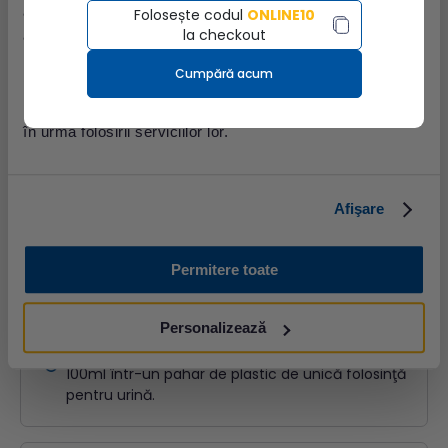
Apoi, într-un vas curat din plastic de unică
anunțurile, pentru a oferi funcții de rețele sociale și pentru
Folosește codul
ONLINE10
folosinţă de 2-3 litri, se colectează toate emisiile
la checkout
a analiza traficul. De asemenea, le oferim partenerilor de
de urină până în dimineaţa următoare, inclusiv.
rețele sociale, de publicitate și de analize informații cu
Cumpără acum
privire la modul în care folosiți site-ul nostru. Aceștia le
pot combina cu alte informații oferite de dvs. sau culese
în urma folosirii serviciilor lor.
În timpul colectării, proba se păstrează la o
temperatură cuprinsă între 2°C – 8°C.
Afişare
După recoltare
Permitere toate
Personalizează
Se omogenizează (prin agitare) urina recoltată,
se măsoară întreaga cantitate şi se reţin aprox.
100ml într-un pahar de plastic de unică folosinţă
pentru urină.