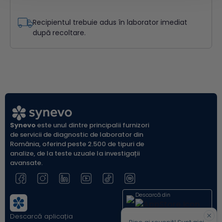
Recipientul trebuie adus în laborator imediat
după recoltare.
Synevo
este unul dintre principalii furnizori
de servicii de diagnostic de laborator din
România, oferind peste 2.500 de tipuri de
analize, de la teste uzuale la investigații
avansate.
Descarcă din
Descarcă aplicația
Acum pe