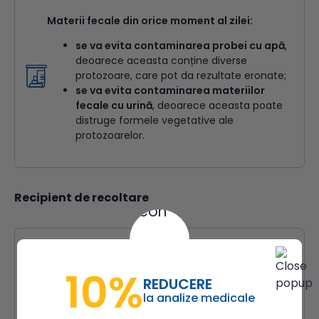
Materii fecale din orice moment al zilei:
se va evita contaminarea probei cu apă
,
deoarece aceasta conține diverse
protozoare, care pot da rezultate eronate;
se va evita contaminarea materiilor
fecale cu urină
, deoarece aceasta poate
distruge formele vegetative ale
protozoarelor.
Recipient de recoltare
Recipient de unică folosință pentru fecale fără
10%
mediu de transport.
REDUCERE
la analize medicale
după recoltare, recipientul trebuie închis