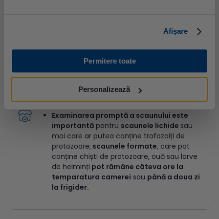
Transport probă
Afişare
Se recomandă ca proba să fie adusă în centrul
Synevo
cât mai aproape de momentul
Permitere toate
recoltării.
Dacă acest lucru nu este posibil,
proba se
Personalizează
va păstra la frigider (2-8
°C) pentru
maximum
24 de ore.
Examinarea promptă a scaunului este
importantă
pentru
scaunele lichide
sau
moi care ar putea conține trofozoiți de
protozoare;
scaunele formate
, care pot
conține chiști de protozoare, ouă sau larve
de helminți
pot rămâne câteva ore la
temparatura camerei
sau
până a doua zi
la frigider.