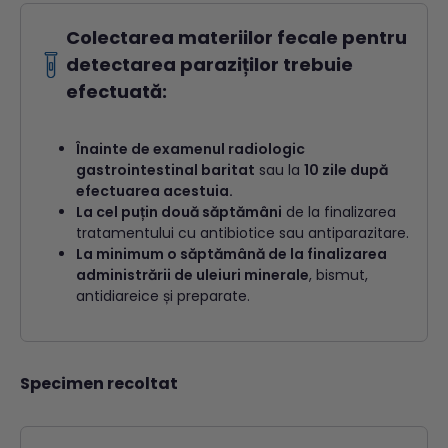
Colectarea materiilor fecale pentru
detectarea paraziților trebuie
efectuată:
Înainte de examenul radiologic
gastrointestinal baritat
sau la
10 zile după
efectuarea acestuia.
La cel puțin două săptămâni
de la finalizarea
tratamentului cu antibiotice sau antiparazitare.
La minimum o săptămână de la finalizarea
administrării de uleiuri minerale
, bismut,
antidiareice și preparate.
Specimen recoltat