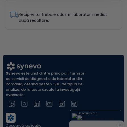
Recipientul trebuie adus în laborator imediat
după recoltare.
Synevo
este unul dintre principalii furnizori
de servicii de diagnostic de laborator din
România, oferind peste 2.500 de tipuri de
analize, de la teste uzuale la investigații
avansate.
Descarcă din
Descarcă aplicația
Acum pe