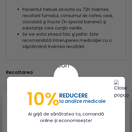
Pacientul trebuie să evite cu 72h înaintea
recoltarii fumatul, consumul de cafea, ceai,
ciocolată şi fructe (în special banane) şi
substanţe care conţin vanilie.
Se vor evita stresul fizic şi psihic. Este
recomandată întreruperea medicaţiei cu o
săptămână înaintea recoltării.
Recoltarea
10%
REDUCERE
La ora 7 dimineaţa pacientul urinează şi nu
la analize medicale
păstrează această urină.
Ai grijă de sănătatea ta, comandă
online și economisește!
Acest site utilizează cookie-uri
Folosim cookie-uri pentru a personaliza conținutul și