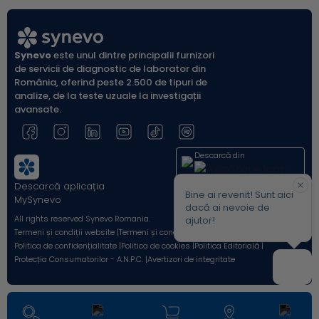
Synevo
este unul dintre principalii furnizori
de servicii de diagnostic de laborator din
România, oferind peste 2.500 de tipuri de
analize, de la teste uzuale la investigații
avansate.
Descarcă din
Descarcă aplicația
Acum pe
Bine ai revenit! Sunt aici
MySynevo
dacă ai nevoie de
All rights reserved Synevo Romania.
ajutor!
Termeni și condiții website |
Termeni și condiții Shop Online |
Politica de confidențialitate |
Politica de cookies |
Politica Editorială |
Protecția Consumatorilor - A.N.P.C. |
Avertizori de integritate