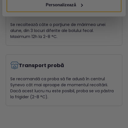
Cantitate necesară și stabilitate
Personalizează
probă
Se recoltează câte o porţiune
de mărimea unei
alune, din 3
locuri diferite ale bolului fecal.
Maximum 12h la 2-8 °C.
Transport probă
Se recomandă ca proba să fie adusă în centrul
Synevo cât mai
aproape de momentul recoltării.
Dacă acest lucru nu este posibil,
proba se va păstra
la frigider (2-8 °C).