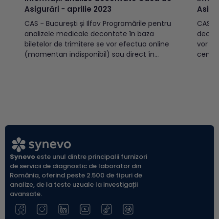
Asigurări - aprilie 2023
Asigu
CAS - București și Ilfov Programările pentru
CAS Programările pentru analizele medicale
analizele medicale decontate în baza
decont
biletelor de trimitere se vor efectua online
vor tr
(momentan indisponibil) sau direct în
centre
centrele de recoltare Synevo, începând cu
02.03.
data de 3 aprilie 2023. Recoltările se vor
de 03.03.2022. 
efectua începând cu data de 4 aprilie
recolt
2023. În datele de 14...
de căt
verific
Synevo
este unul dintre principalii furnizori
de servicii de diagnostic de laborator din
România, oferind peste 2.500 de tipuri de
analize, de la teste uzuale la investigații
avansate.