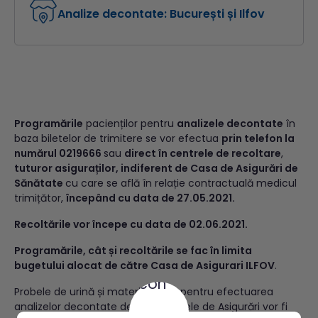
Analize decontate: București și Ilfov
Programările
pacienților pentru
analizele decontate
în
baza biletelor de trimitere se vor efectua
prin telefon la
numărul 0219666
sau
direct în centrele de recoltare
,
tuturor asiguraților, indiferent de Casa de Asigurări de
Sănătate
cu care se află în relație contractuală medicul
trimițător,
începând cu data de 27.05.2021.
Recoltările vor începe cu data de 02.06.2021.
Programările, cât și recoltările se fac în limita
bugetului alocat de către Casa de Asigurari ILFOV
.
Probele de urină și materii fecale pentru efectuarea
analizelor decontate de către Casele de Asigurări vor fi