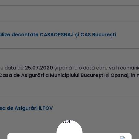
alize decontate CASAOPSNAJ și CAS București
cu data de
25.07.2020
și până la o dată care va fi comunic
Casa de Asigurări a Municipiului București
și
Opsnaj
,
în 
a de Asigurări ILFOV