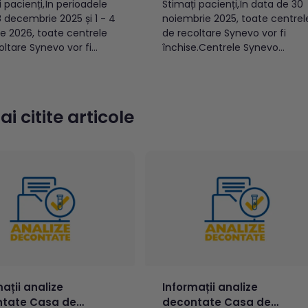
i pacienți,În perioadele
Stimați pacienți,În data de 30
8 decembrie 2025 și 1 - 4
noiembrie 2025, toate centrel
ie 2026, toate centrele
de recoltare Synevo vor fi
oltare Synevo vor fi
închise.Centrele Synevo
.În celelalte zile
menționate mai jos vor avea
nate mai jos, acestea
un program special în data de
ea un program special.
01 decembrie 2025. Celelalte
și Ilfov 24 și 31
locații vor fi închise. București
i citite articole
brie 2025Toate
și Ilfov 1 decembrieToate
le de recoltare din
centrele de recoltare din
ști au program de
București și Ilfov sunt închise.
Alba...
ații analize
Informații analize
tate Casa de
decontate Casa de