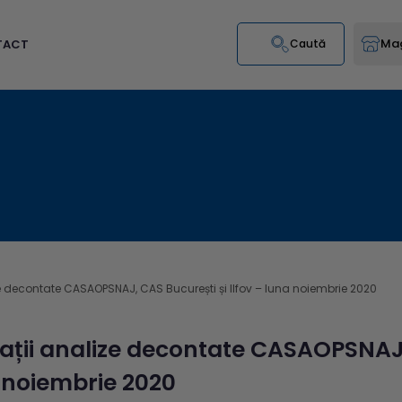
Mag
TACT
Caută
e decontate CASAOPSNAJ, CAS București și Ilfov – luna noiembrie 2020
ații analize decontate CASAOPSNAJ, 
 noiembrie 2020