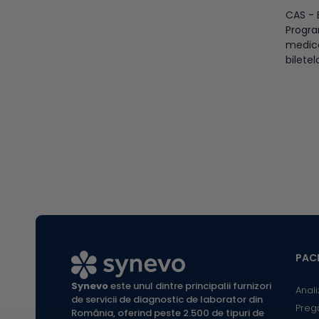
Asigur
CAS - B
Progra
medica
biletel
efect
indispo
centre
începâ
2023. R
efectu
4 april
PACI
Synevo
este unul dintre principalii furnizori
Anali
de servicii de diagnostic de laborator din
Preg
România, oferind peste 2.500 de tipuri de