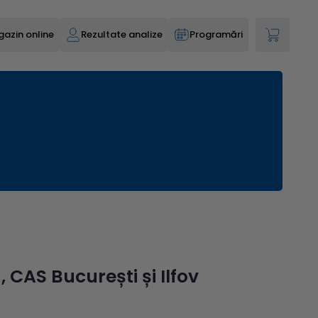
azin online
Rezultate analize
Programări
CAS București și Ilfov