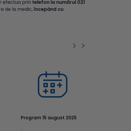
r efectua prin
telefon la numărul 021
ere de la medic,
începând cu
Program 15 august 2025
Program spe
2025