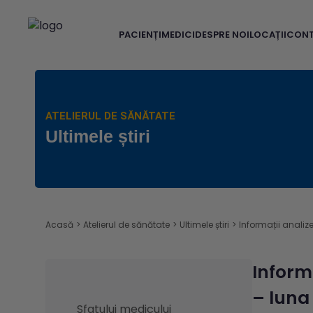
PACIENȚI
MEDICI
DESPRE NOI
LOCAȚII
CON
ATELIERUL DE SĂNĂTATE
Ultimele știri
Acasă
>
Atelierul de sănătate
>
Ultimele știri
>
Informații analiz
Inform
– luna
Sfatului medicului