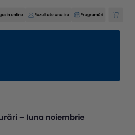
azin online
Rezultate analize
Programări
urări – luna noiembrie