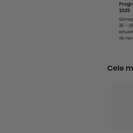
Progr
2025
Stimaț
25 - 2
ianuar
de rec
închise
mențio
vor av
București 
Cele ma
decem
centre
Bucure
lucru...