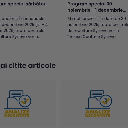
am special sărbători
Program special 30
noiembrie - 1 decembrie
2025
i pacienți,În perioadele
Stimați pacienți,În data de 30
8 decembrie 2025 și 1 - 4
noiembrie 2025, toate centrel
ie 2026, toate centrele
de recoltare Synevo vor fi
oltare Synevo vor fi
închise.Centrele Synevo
.În celelalte zile
menționate mai jos vor avea
nate mai jos, acestea
un program special în data de
ea un program special.
01 decembrie 2025. Celelalte
și Ilfov 24 și 31
locații vor fi închise. București
i citite articole
brie 2025Toate
și Ilfov 1 decembrieToate
le de recoltare din
centrele de recoltare din
ști au program de
București și Ilfov sunt închise.
Alba...