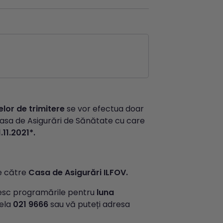
elor de trimitere
se vor efectua doar
e Casa de Asigurări de Sănătate cu care
1.11.2021*.
e către
Casa de Asigurări ILFOV.
ivesc programările pentru
luna
pela
021 9666
sau vă puteți adresa