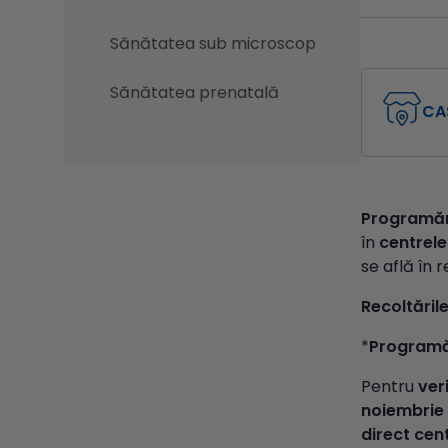
Sănătatea sub microscop
Sănătatea prenatală
CA
Programări
în
centrele
se află în 
Recoltăril
*
Programă
Pentru
veri
noiembrie
direct cen