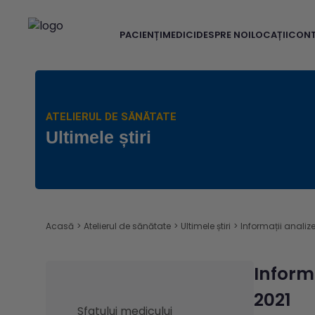
PACIENȚI
MEDICI
DESPRE NOI
LOCAȚII
CON
ATELIERUL DE SĂNĂTATE
Ultimele știri
Acasă
>
Atelierul de sănătate
>
Ultimele știri
>
Informații analiz
Inform
2021
Sfatului medicului