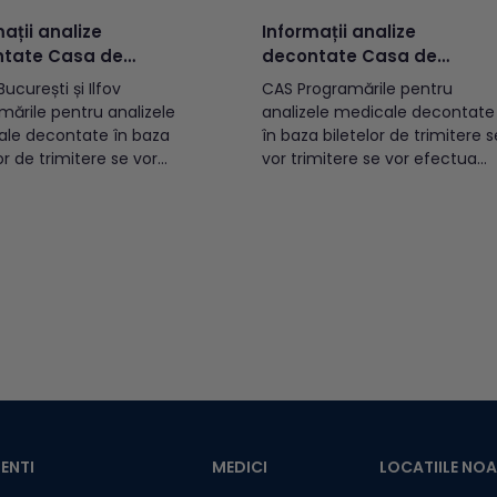
ații analize
Informații analize
tate Casa de
decontate Casa de
ări - aprilie 2023
Asigurări – luna martie
ucurești și Ilfov
CAS Programările pentru
2022
mările pentru analizele
analizele medicale decontate
le decontate în baza
în baza biletelor de trimitere s
or de trimitere se vor
vor trimitere se vor efectua
ua online (momentan
direct în centrele de recoltare
nibil) sau direct în
începând cu data de
le de recoltare Synevo,
02.03.2022.Recoltările vor
nd cu data de 3 aprilie
începe cu data de 03.03.2022.
ecoltările se vor
Programările, cât și recoltările
a începând cu data de
se fac în limita bugetului
ie 2023. În datele de 14...
alocat de către CAS ILFOV/
CASMB.Pentru verificarea
alocării...
ENTI
MEDICI
LOCATIILE NO