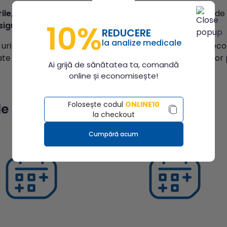
ile
, cât și
recoltările
se fac
în limita bugetului alocat
de
10%
igurări a Municipiului București.
REDUCERE
la analize medicale
urină și materii fecale pentru efectuarea analizelor dec
ate în ziua recoltării. În caz contrar, aceste analize nu vor 
Ai grijă de sănătatea ta, comandă
online și economisește!
Folosește codul
ONLINE10
e articole
la checkout
Cumpără acum