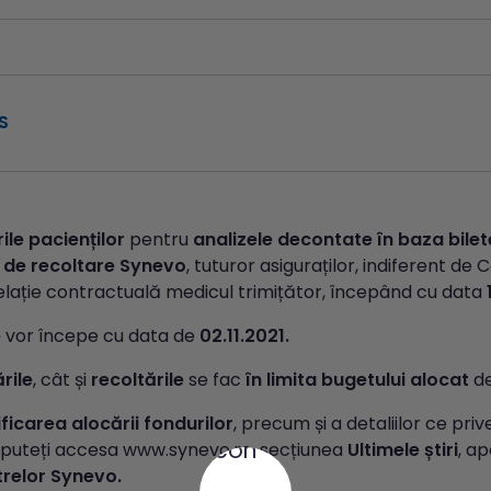
S
le pacienților
pentru
analizele decontate în baza bilet
 de recoltare Synevo
, tuturor asiguraților, indiferent d
relație contractuală medicul trimițător, începând cu data
e
vor începe cu data de
02.11.2021.
rile
, cât și
recoltările
se fac
în limita bugetului alocat
d
ficarea alocării fondurilor
, precum și a detaliilor ce pr
puteți accesa www.synevo.ro, secțiunea
Ultimele știri
, a
trelor Synevo.