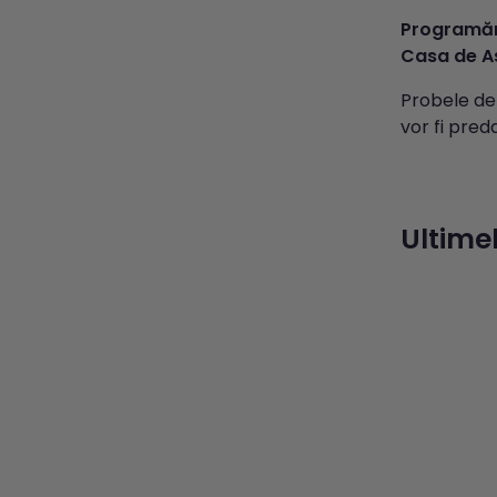
Programăr
Casa de As
Probele de 
vor fi pred
Ultimel