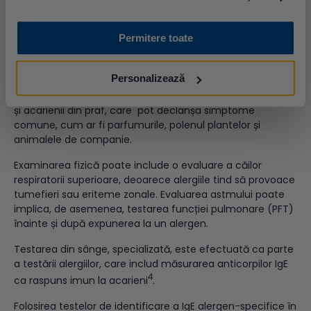
sensibilizarea la alergii.
Diagnotiscul alergiei la acarieni
Permitere toate
Identificarea reacțiilor alergice sau de tip astmatiform la
acarienii existenți în praf, se poate dovedi un proces dificil.
Personalizează
Acest lucru se datorează faptului că în mediul
înconjurător există mulți alți alergeni la fel de răspândiți ca
și acarienii din praf, care pot declanșa simptome
comune, cum ar fi parfumurile, polenul plantelor și
animalele de companie.
Examinarea fizică poate include o evaluare a căilor
respiratorii superioare, deoarece alergiile tind să provoace
tumefieri sau eriteme zonale. Evaluarea astmului poate
implica, de asemenea, testarea funcției pulmonare (PFT)
înainte și după expunerea la un alergen.
Testarea din sânge, specializată, este efectuată ca parte
a testării alergiilor, care includ măsurarea anticorpilor IgE
4
ca raspuns imun la acarieni
.
Folosirea testelor de identificare a IgE alergen-specifice în