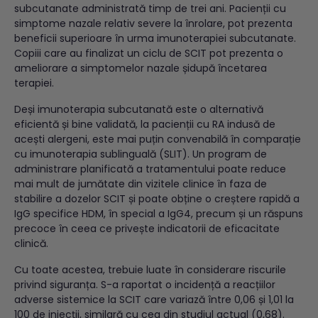
subcutanate administrată timp de trei ani. Pacienții cu
simptome nazale relativ severe la înrolare, pot prezenta
beneficii superioare în urma imunoterapiei subcutanate.
Copiii care au finalizat un ciclu de SCIT pot prezenta o
ameliorare a simptomelor nazale șidupă încetarea
terapiei.
Deși imunoterapia subcutanată este o alternativă
eficientă și bine validată, la pacienții cu RA indusă de
acești alergeni, este mai puțin convenabilă în comparație
cu imunoterapia sublinguală (SLIT). Un program de
administrare planificată a tratamentului poate reduce
mai mult de jumătate din vizitele clinice în faza de
stabilire a dozelor SCIT și poate obține o creștere rapidă a
IgG specifice HDM, în special a IgG4, precum și un răspuns
precoce în ceea ce privește indicatorii de eficacitate
clinică.
Cu toate acestea, trebuie luate în considerare riscurile
privind siguranța. S-a raportat o incidență a reacțiilor
adverse sistemice la SCIT care variază între 0,06 și 1,01 la
100 de injecții, similară cu cea din studiul actual (0,68).