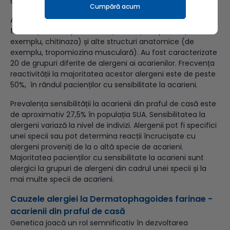
continua.
Cumpără acum
Alergenii produși de acesti acarieni provin din materii
fecale (de exemplu, enzime), secreții corporale (de
exemplu, chitinaza) și alte structuri anatomice (de
exemplu, tropomiozina musculară). Au fost caracterizate
20 de grupuri diferite de alergeni ai acarienilor. Frecvența
reactivității la majoritatea acestor alergeni este de peste
50%, în rândul pacienților cu sensibilitate la acarieni.
Prevalența sensibilității la acarienii din praful de casă este
de aproximativ 27,5% în populația SUA. Sensibilitatea la
alergeni variază la nivel de indivizi. Alergenii pot fi specifici
unei specii sau pot determina reacții încrucișate cu
alergeni proveniți de la o altă specie de acarieni.
Majoritatea pacienților cu sensibilitate la acarieni sunt
alergici la grupuri de alergeni din cadrul unei specii și la
mai multe specii de acarieni.
Cauzele alergiei la Dermatophagoides farinae -
acarienii din praful de casă
Genetica joacă un rol semnificativ în dezvoltarea