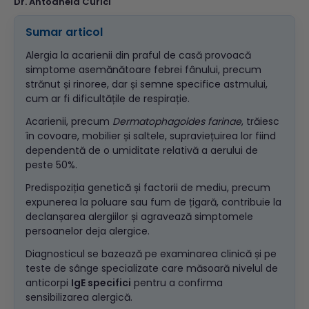
Dr. Antoanela Curici
Sumar articol
Alergia la acarienii din praful de casă provoacă
simptome asemănătoare febrei fânului, precum
strănut și rinoree, dar și semne specifice astmului,
cum ar fi dificultățile de respirație.
Acarienii, precum
Dermatophagoides farinae
, trăiesc
în covoare, mobilier și saltele, supraviețuirea lor fiind
dependentă de o umiditate relativă a aerului de
peste 50%.
Predispoziția genetică și factorii de mediu, precum
expunerea la poluare sau fum de țigară, contribuie la
declanșarea alergiilor și agravează simptomele
persoanelor deja alergice.
Diagnosticul se bazează pe examinarea clinică și pe
teste de sânge specializate care măsoară nivelul de
anticorpi
IgE specifici
pentru a confirma
sensibilizarea alergică.