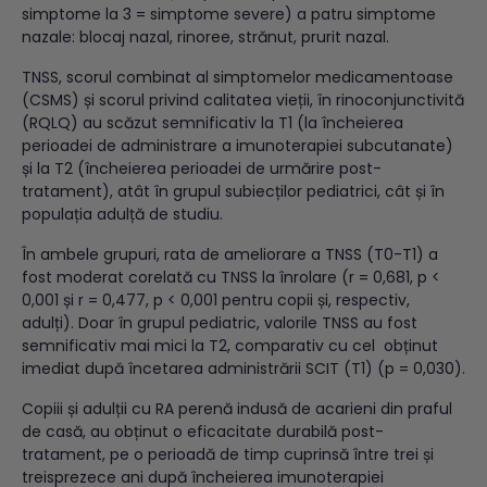
simptome la 3 = simptome severe) a patru simptome
nazale: blocaj nazal, rinoree, strănut, prurit nazal.
TNSS, scorul combinat al simptomelor medicamentoase
(CSMS) și scorul privind calitatea vieții, în rinoconjunctivită
(RQLQ) au scăzut semnificativ la T1 (la încheierea
perioadei de administrare a imunoterapiei subcutanate)
și la T2 (încheierea perioadei de urmărire post-
tratament), atât în grupul subiecților pediatrici, cât și în
populația adulță de studiu.
În ambele grupuri, rata de ameliorare a TNSS (T0-T1) a
fost moderat corelată cu TNSS la înrolare (r = 0,681, p <
0,001 și r = 0,477, p < 0,001 pentru copii și, respectiv,
adulți). Doar în grupul pediatric, valorile TNSS au fost
semnificativ mai mici la T2, comparativ cu cel obținut
imediat după încetarea administrării SCIT (T1) (p = 0,030).
Copiii și adulții cu RA perenă indusă de acarieni din praful
de casă, au obținut o eficacitate durabilă post-
tratament, pe o perioadă de timp cuprinsă între trei și
treisprezece ani după încheierea imunoterapiei