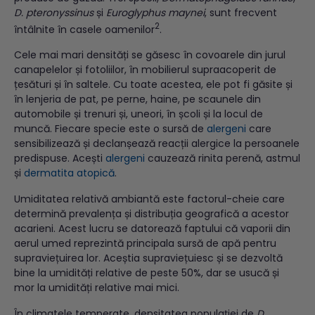
D. pteronyssinus
și
Euroglyphus maynei
, sunt frecvent
2
întâlnite în casele oamenilor
.
Cele mai mari densități se găsesc în covoarele din jurul
canapelelor și fotoliilor, în mobilierul supraacoperit de
țesături și în saltele. Cu toate acestea, ele pot fi găsite și
în lenjeria de pat, pe perne, haine, pe scaunele din
automobile și trenuri și, uneori, în școli și la locul de
muncă. Fiecare specie este o sursă de
alergeni
care
sensibilizează și declanșează reacții alergice la persoanele
predispuse. Acești
alergeni
cauzează rinita perenă, astmul
și
dermatita atopică
.
Umiditatea relativă ambiantă este factorul-cheie care
determină prevalența și distribuția geografică a acestor
acarieni. Acest lucru se datorează faptului că vaporii din
aerul umed reprezintă principala sursă de apă pentru
supraviețuirea lor. Aceștia supraviețuiesc și se dezvoltă
bine la umidități relative de peste 50%, dar se usucă și
mor la umidități relative mai mici.
În climatele temperate, densitatea populației de
D.