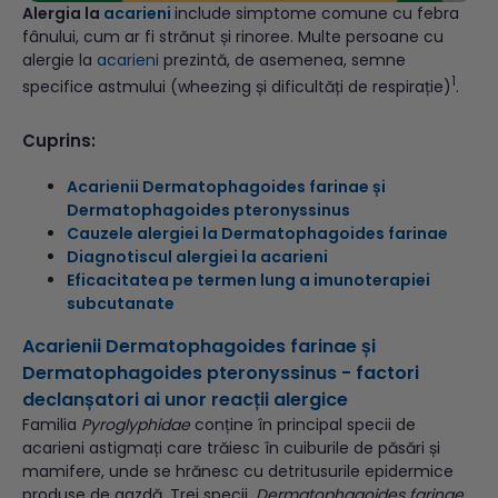
Alergia la
acarieni
include simptome comune cu febra
fânului, cum ar fi strănut și rinoree. Multe persoane cu
alergie la
acarieni
prezintă, de asemenea, semne
1
specifice astmului (wheezing și dificultăți de respirație)
.
Cuprins:
Acarienii Dermatophagoides farinae și
Dermatophagoides pteronyssinus
Cauzele alergiei la Dermatophagoides farinae
Diagnotiscul alergiei la acarieni
Eficacitatea pe termen lung a imunoterapiei
subcutanate
Acarienii Dermatophagoides farinae și
Dermatophagoides pteronyssinus - factori
declanșatori ai unor reacții alergice
Familia
Pyroglyphidae
conține în principal specii de
acarieni astigmați care trăiesc în cuiburile de păsări și
mamifere, unde se hrănesc cu detritusurile epidermice
produse de gazdă. Trei specii,
Dermatophagoides farinae
,