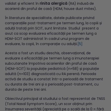
rinita alergică
validat și eficient în
(RA) indusă de
acarienii din praful de casă (HDM, house dust mites).
În literatura de specialitate, datele publicate privind
comparațiile post-tratament pe termen lung, la copiii și
adulții tratați prin SCIT, sunt limitate. Studiul prezent a
avut ca scop evaluarea eficacității pe termen lung a
HDM-SCIT administrat în cadrul unui program de
evaluare, la copii, în comparație cu adulții.
[5]
Acesta a fost un studiu deschis, observațional, de
evaluare a eficacității pe termen lung a imunoterapiei
subcutanate împotriva acarienilor din praful de casă
(HDM-SCIT) la populație pediatrică (n=58) și populație
adultă (n=103) diagnosticată cu RA perenă. Perioada
activă de studiu a constat într-o perioadă de tratament
cu durata de trei ani și o perioadă post-tratament, cu
durata de peste trei ani.
Obiectivul principal al studiului a fost reprezentat de TNSS
(Total Nasal Symptom Score), un scor obținut prin
însumarea severității (apreciată pe o scală de la 0 = fără