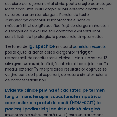
asociere cu raţionamentul clinic, poate creşte acurateţea
identificării statusului atopic şi influenţează decizia de
evitarea a anumitor alergeni. Panelul de teste
ImmunoCap
disponibil în laboratoarele Synevo
măsoară titrul de IgE specifice faţă de alergeni inhalatori,
cu scopul de a exclude sau confirma existenţa unor
sensibilizări de tip alergic, la persoanele simptomatice.
IgE specifice
Testarea de
în cadrul
panelului respirator
trigger
poate ajuta la identificarea alergenilor “
” –
13
responsabili de manifestările clinice – dintr-un set de
alergeni comuni
, întâlniţi în interiorul locuinţelor sau în
mediul exterior. În interpretarea rezultatelor obţinute se
va ţine cont de tipul expunerii, de natura simptomelor şi
de caracteristicile bolii.
Evidențe clinice privind eficacitatea pe termen
lung a imunoterapiei subcutanate împotriva
acarienilor din praful de casă (HDM-SCIT) la
pacienții pediatrici și adulți cu rinită alergică
Imunoterapia subcutanată (SCIT) este un tratament