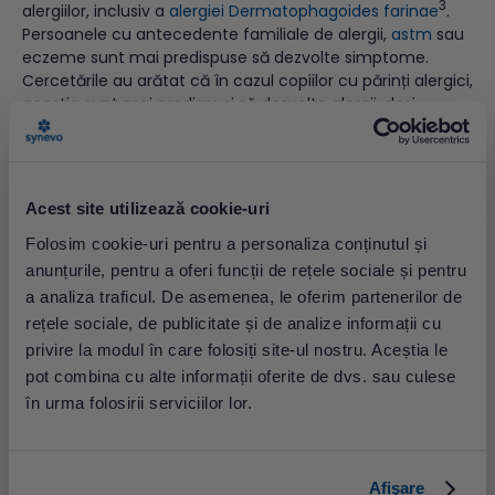
3
alergiilor, inclusiv a
alergiei Dermatophagoides farinae
.
Persoanele cu antecedente familiale de alergii,
astm
sau
eczeme sunt mai predispuse să dezvolte simptome.
Cercetările au arătat că în cazul copiilor cu părinți alergici,
acestia sunt mai predispuși să dezvolte alergii, deși
implicarea unor gene specifice nu este deplin înțeleasă.
Factorii de mediu, cum ar fi poluarea aerului, pot
contribui, de asemenea, la dezvoltarea simptomelor
Acest site utilizează cookie-uri
alergice. Expunerea la fumul de țigară, la gazele de
eșapament și la alți poluanți poate slăbi sistemul imunitar
Folosim cookie-uri pentru a personaliza conținutul și
și îi poate face pe indivizi mai susceptibili la reacții
anunțurile, pentru a oferi funcții de rețele sociale și pentru
alergice, agravand totodată simptomatologia, la
a analiza traficul. De asemenea, le oferim partenerilor de
persoane deja alergice.
rețele sociale, de publicitate și de analize informații cu
Alți factori care pot contribui la dezvoltarea reacțiilor
privire la modul în care folosiți site-ul nostru. Aceștia le
alergice includ vârsta, sexul și condițiile de sănătate
pot combina cu alte informații oferite de dvs. sau culese
subiacente. Copiii sunt mai predispuși să dezvolte alergii
în urma folosirii serviciilor lor.
decât adulții, iar bărbații sunt mai predispuși să dezvolte
alergii, comparativ cu femeile. Condițiile de sănătate
subiacente, cum ar fi infecțiile respiratorii sau tulburările
autoimune, pot, de asemenea, să determine
Afişare