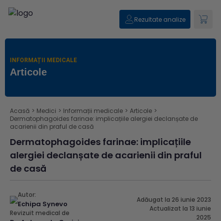
Rezultate analize
INFORMAȚII MEDICALE
Articole
Acasă
>
Medici
>
Informații medicale
>
Articole
>
Dermatophagoides farinae: implicațiile alergiei declanșate de
acarienii din praful de casă
Dermatophagoides farinae: implicațiile
alergiei declanșate de acarienii din praful
de casă
Autor:
Adăugat la 26 iunie 2023
Echipa Synevo
Actualizat la 13 iunie
Revizuit medical de
2025