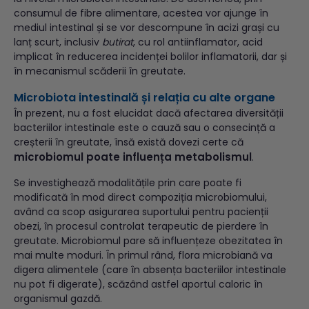
consumul de fibre alimentare, acestea vor ajunge în
mediul intestinal și se vor descompune în acizi grași cu
lanț scurt, inclusiv
butirat
, cu rol antiinflamator, acid
implicat în reducerea incidenței bolilor inflamatorii, dar și
în mecanismul scăderii în greutate.
Microbiota intestinală
și relația cu alte organe
În prezent, nu a fost elucidat dacă afectarea diversității
bacteriilor intestinale este o cauză sau o consecință a
creșterii în greutate, însă există dovezi certe că
microbiomul poate influența metabolismul
.
Se investighează modalitățile prin care poate fi
modificată în mod direct compoziția microbiomului,
având ca scop asigurarea suportului pentru pacienții
obezi, în procesul controlat terapeutic de pierdere în
greutate. Microbiomul pare să influențeze obezitatea în
mai multe moduri. În primul rând, flora microbiană va
digera alimentele (care în absența bacteriilor intestinale
nu pot fi digerate), scăzând astfel aportul caloric în
organismul gazdă.