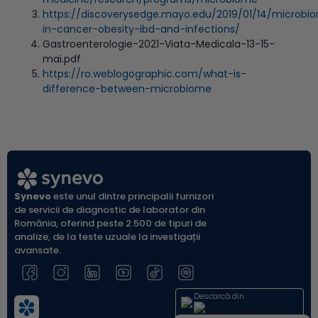
https://discoverysedge.mayo.edu/2019/01/14/microbi
in-cancer-obesity-ibd-and-infections/
Gastroenterologie-2021-Viata-Medicala-13-15-
mai.pdf
https://ro.weblogographic.com/what-is-
difference-between-microbiome
Synevo
este unul dintre principalii furnizori
de servicii de diagnostic de laborator din
România, oferind peste 2.500 de tipuri de
analize, de la teste uzuale la investigații
avansate.
Descarcă din