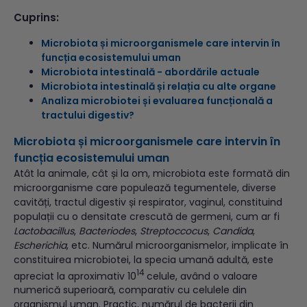
Cuprins:
Microbiota și microorganismele care intervin în
funcția ecosistemului uman
Microbiota intestinală - abordările actuale
Microbiota intestinală și relația cu alte organe
Analiza microbiotei și evaluarea funcțională a
tractului digestiv?
Microbiota și microorganismele care intervin în
funcția ecosistemului uman
Atât la animale, cât și la om, microbiota este formată din
microorganisme care populează tegumentele, diverse
cavități, tractul digestiv și respirator, vaginul, constituind
populații cu o densitate crescută de germeni, cum ar fi
Lactobacillus
,
Bacteriodes
,
Streptoccocus
,
Candida
,
Escherichia
, etc. Numărul microorganismelor, implicate în
constituirea microbiotei, la specia umană adultă, este
14
apreciat la aproximativ 10
celule, având o valoare
numerică superioară, comparativ cu celulele din
organismul uman. Practic, numărul de bacterii din