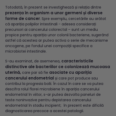
Totodată, în prezent se investighează și relația dintre
prezența în organism a unor
germeni și diverse
forme de cancer
. Spre exemplu, cercetările au arătat
că apariția polipilor intestinali - adesea considerați
precursori ai cancerului colorectal – sunt un mediu
propice pentru apariția unor colonii bacteriene, sugerând
astfel că acestea ar putea activa o serie de mecanisme
oncogene, pe fondul unei compoziții specifice a
microbiotei intestinale.
caracteristicile
S-au examinat, de asemenea,
distinctive ale bacteriilor ce colonizează mucoasa
uterină,
asociate cu apariția
care par să fie
cancerului endometrial
și care pot produce sau
contribui la progresia bolii. În cazul în care se va putea
descifra rolul florei microbiene în apariția cancerului
endometrial în viitor, s-ar putea dezvolta paneluri de
teste noninvazive pentru depistarea cancerului
endometrial în stadiu incipient; în prezent este dificilă
diagnosticarea precoce a acestei patologii.