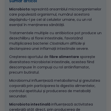
Sumar articol
Microbiota
reprezintă ansamblul microorganismelor
care populează organismul, numărul acestora
depășindu-l pe cel al celulelor umane, cu un rol
esențial în menținerea sănătății.
Tratamentele multiple cu antibiotice pot produce un
dezechilibru al florei intestinale, favorizând
multiplicarea bacteriei
Clostridium difficile
și
declanșarea unei inflamații intestinale severe.
Creșterea aportului de
fibre alimentare
sporește
diversitatea microbiotei intestinale, acestea fiind
descompuse în compuși cu rol antiinflamator,
precum butiratul.
Microbiomul influențează metabolismul și greutatea
corporală prin participarea la digestia alimentelor,
controlul apetitului și producerea de metaboliți
secundari.
Microbiota intestinală
influențează activitatea
cerebrală atât direct, prin producerea de