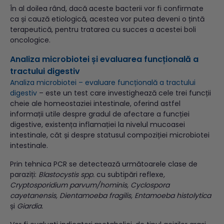
În al doilea rând, dacă aceste bacterii vor fi confirmate
ca și cauză etiologică, acestea vor putea deveni o țintă
terapeutică, pentru tratarea cu succes a acestei boli
oncologice.
Analiza microbiotei și evaluarea funcțională a
tractului digestiv
Analiza microbiotei – evaluare funcțională a tractului
digestiv
– este un test care investighează cele trei funcții
cheie ale homeostaziei intestinale, oferind astfel
informații utile despre gradul de afectare a funcției
digestive, existența inflamației la nivelul mucoasei
intestinale, căt și despre statusul compoziției microbiotei
intestinale.
Prin tehnica PCR se detectează următoarele clase de
paraziți:
Blastocystis spp.
cu subtipări reflexe
,
Cryptosporidium parvum/hominis, Cyclospora
cayetanensis, Dientamoeba fragilis, Entamoeba histolytica
și
Giardia.