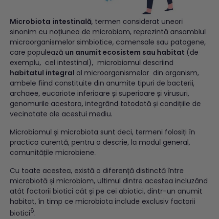
Microbiota
intestinală
, termen considerat uneori
sinonim cu noțiunea de microbiom, reprezintă ansamblul
microorganismelor simbiotice, comensale sau patogene,
care populează
un anumit ecosistem sau habitat
(de
exemplu, cel intestinal), microbiomul descriind
habitatul integral
al microorganismelor din organism,
ambele fiind constituite din anumite tipuri de bacterii,
archaee, eucariote inferioare și superioare și virusuri,
genomurile acestora, integrând totodată și condițiile de
vecinatate ale acestui mediu.
Microbiomul și microbiota sunt deci, termeni folosiți în
practica curentă, pentru a descrie, la modul general,
comunitățile microbiene.
Cu toate acestea, există o diferență distinctă între
microbiotă și microbiom, ultimul dintre acestea incluzând
atât factorii biotici cât și pe cei abiotici, dintr-un anumit
habitat, în timp ce microbiota include exclusiv factorii
6
biotici
.