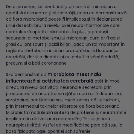
De asemenea, se identifică și un control microbian al
apetitului alimentar și al sațietății, ceea ce demonstrează
că flora microbiană poate fi implicată și în declanșarea
unui dezechilibru la nivelul axei neuro-hormonale care
controlează apetitul alimentar. În plus, și produșii
secundari ai metabolismului microbian, cum ar fi acizii
grași cu lanț scurt și acizii biliari, joacă un rol important în
reglarea metabolismului uman, contribuind la apariția
obezitătii, dar și a diabetului cu debut la vârstă adultă,
precum și a bolii coronariene.
microbiota intestinală
S-a demonstrat că
influențează și activitatea cerebrală
atât în mod
direct, la nivelul activității neuronale secretorii, prin
producerea de neurotransmițători cum ar fi dopamina,
serotonina, acetilcolina sau melatonina, cât și indirect,
prin intermediul toxinelor eliberate de flora bacteriană.
Microbiota modulează sinteza de proteine și neurotrofine
implicate în dezvoltarea cerebrală și în susținerea
neuroplasticității. Astfel de modificări se pare că stau la
baza fiziopatologiei apariției schizofreniei.