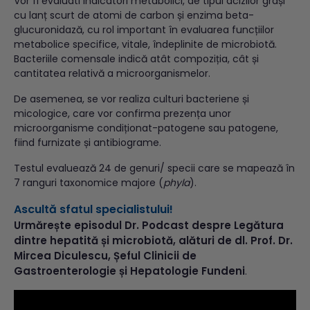
Vor fi evaluati indicatori metabolici, de tipul acizilor grași
cu lanț scurt de atomi de carbon și enzima beta-
glucuronidază, cu rol important în evaluarea funcțiilor
metabolice specifice, vitale, îndeplinite de microbiotă.
Bacteriile comensale indică atât compoziția, cât și
cantitatea relativă a microorganismelor.
De asemenea, se vor realiza culturi bacteriene și
micologice, care vor confirma prezența unor
microorganisme condiționat-patogene sau patogene,
fiind furnizate și antibiograme.
Testul evaluează 24 de genuri/ specii care se mapează în
7 ranguri taxonomice majore (
phyla
).
Ascultă sfatul specialistului!
Urmărește episodul Dr. Podcast despre Legătura
dintre hepatită și microbiotă, alături de dl. Prof. Dr.
Mircea Diculescu, Șeful Clinicii de
Gastroenterologie și Hepatologie Fundeni
.