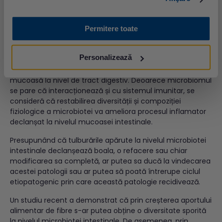
Astfel, se încearcă, atât prevenția, cât și tratarea acestei
infecții, printr-o abordare duală, concomitentă.
Permitere toate
Legat de boala intestinală cronică inflamatorie, o serie de
studii evaluează în prezent beneficiile transplantului de
Personalizează
materii fecale în tratamentul acestei patologii de
etiologie autoimună, având ca trigger afectarea de
mucoasă la nivel de tract digestiv. Deoarece microbiomul
se pare că interacționează și cu sistemul imunitar, se
consideră că restabilirea diversității și compoziției
fiziologice a microbiotei va ameliora procesul inflamator
declanșat la nivelul mucoasei intestinale.
Presupunând că tulburările apărute la nivelul microbiotei
intestinale declanșează boala, o refacere sau chiar
modificarea sa completă, ar putea sa ducă la vindecarea
acestei patologii sau ar putea să poată întrerupe ciclul
etiopatogenic prin care această patologie recidivează.
Un studiu recent a demonstrat că prin creșterea aportului
alimentar de fibre s-ar putea obține o diversitate sporită
la nivelul microbiotei intestinale. De asemenea, prin