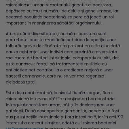
microbiomul uman și materialul genetic al acestora,
depășesc cu mult numărul de celule și gene umane, iar
această populație bacteriană, se pare că joacă un rol
important în menținerea sănătății organismului.
Atunci când diversitatea și numărul acestora sunt
perturbate, aceste modificări pot duce la apariția unor
tulburări grave de sănătate. În prezent nu este elucidată
cauza existenței unor indivizi care prezintă o diversitate
mai mare de bacterii intestinale, comparativ cu alții, dar
este cunoscut faptul că tratamentele multiple cu
antibiotice pot contribui la o eradicare majoră a unor
bacterii comensale, care nu se vor mai regenera
niciodată total.
Este deja confirmat că, la nivelul fiecărui organ, flora
microbiană intervine atât în menținerea homeostaziei
întregului ecosistem uman, cât și în declanșarea unor
patologii. După descoperirea germenilor, accentul a fost
pus pe infecțiile intestinale și flora intestinală, iar în anii ‘90
interesul a crescut simțitor, odată cu izolarea bacteriei