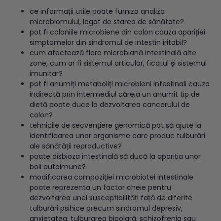
ce informații utile poate furniza analiza
microbiomului, legat de starea de sănătate?
pot fi coloniile microbiene din colon cauza apariției
simptomelor din sindromul de intestin iritabil?
cum afectează flora microbiană intestinală alte
zone, cum ar fi sistemul articular, ficatul și sistemul
imunitar?
pot fi anumiți metaboliți microbieni intestinali cauza
indirectă prin intermediul căreia un anumit tip de
dietă poate duce la dezvoltarea cancerului de
colon?
tehnicile de secvențiere genomică pot să ajute la
identificarea unor organisme care produc tulburări
ale sănătății reproductive?
poate disbioza intestinală să ducă la apariția unor
boli autoimune?
modificarea compoziției microbiotei intestinale
poate reprezenta un factor cheie pentru
dezvoltarea unei susceptibilități față de diferite
tulburări psihice precum sindromul depresiv,
anxietatea, tulburarea bipolară, schizofrenia sau