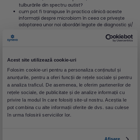
tulburările din spectru autist?
cum pot fi transpuse în practica clinică aceste
informații despre microbiom în ceea ce privește
adoptarea unor noi abordări legate de diagnostic și/
sau prognostic?
Infecția cu bacteria
Clostridium difficile
apare adesea
intraspitalicesc, ca urmare a unor tratamente intensive
cu antibiotice, ce vor afecta microbiomul intestinal al
Acest site utilizează cookie-uri
pacientului aflat sub tratament. La rândul său,
microbiomul va fi invadat de această bacterie care se
Folosim cookie-uri pentru a personaliza conținutul și
multiplică rapid, înlocuind flora microbiană componentă
anunțurile, pentru a oferi funcții de rețele sociale și pentru
a microbiomului. Tratamentul de rutină prin asocierea de
a analiza traficul. De asemenea, le oferim partenerilor de
antibiotice poate duce adesea la apariția unor infecții
rețele sociale, de publicitate și de analize informații cu
recurente, potențial periculoase. Mai recent, infecțiile cu
privire la modul în care folosiți site-ul nostru. Aceștia le
C. difficile
pot fi tratate prin transplantarea materiilor
pot combina cu alte informații oferite de dvs. sau culese
fecale de la un pacient sănătos, în intestinul pacientului
afectat.
în urma folosirii serviciilor lor.
O serie de cercetări au identificat caracteristici ale
microbiomului care vor predispune un pacient la apariția
Afişare
unor infecții cu
C. difficile
, explicând deci aceste asocieri.