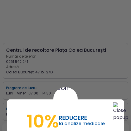
Centrul de recoltare Piața Calea București
Număr de telefon
0251 542 241
Adresă
Calea București 47, bl. 27D
Program de lucru
Luni - Vineri:
07:00 - 14:30
Program de recoltare
10%
Luni - Vineri:
07:00 - 14:00
REDUCERE
la analize medicale
Program ginecologie