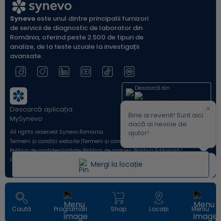
Synevo
este unul dintre principalii furnizori
de servicii de diagnostic de laborator din
România, oferind peste 2.500 de tipuri de
analize, de la teste uzuale la investigații
avansate.
Descarcă din
Descarcă aplicația
Acum pe
Bine ai revenit! Sunt aici
MySynevo
dacă ai nevoie de
All rights reserved Synevo Romania.
ajutor!
Termeni și condiții website |
Termeni și condiții Shop Online |
Politica de confidențialitate |
Politica de cookies |
Politica Editorială |
Protecția Consumatorilor - A.N.P.C. |
Avertizori de integritate
Mergi la locație
Leaflet
| ©
OpenStreetMap
Caută
Programări
Shop
Locații
Meniu