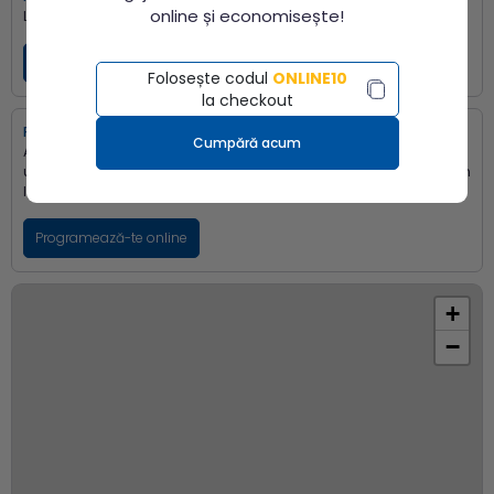
online și economisește!
Luni - Vineri:
07:30 - 11:50
Programează-te online
Folosește codul
ONLINE10
la checkout
Program CAS
Cumpără acum
Analizele medicale decontate CAS se efectuează doar în baza
unei programări. Programarea se poate realiza online sau direct în
locație, după alocarea fondurilor.
Programează-te online
+
−