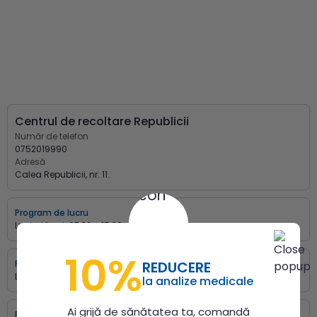
Centrul de recoltare Republicii
Număr de telefon
0752019990
Adresă
Calea Republicii, nr. 11.
Program de lucru
Luni - Vineri:
07:30 - 15:30
10%
Program de recoltare
REDUCERE
Luni - Vineri:
07:30 - 14:00
la analize medicale
Ai grijă de sănătatea ta, comandă
Programări online