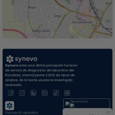
Synevo
este unul dintre principalii furnizori
de servicii de diagnostic de laborator din
România, oferind peste 2.500 de tipuri de
analize, de la teste uzuale la investigații
avansate.
Leaflet
| ©
OpenStreetMap
Descarcă din
Descarcă aplicația
Acum pe