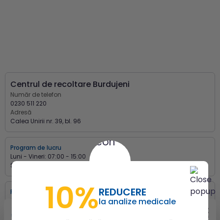
Centrul de recoltare Burdujeni
Număr de telefon
0230 511 220
Adresă
Calea Unirii nr. 39, bl. 96
Program de lucru
Luni - Vineri:
07:00 - 15:00
Sâmbătă:
08:00 - 12:00
10%
REDUCERE
Program de recoltare
la analize medicale
Luni - Vineri:
07:00 - 13:00
Sâmbătă:
08:00 - 12:00