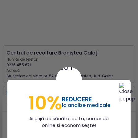
Centrul de recoltare Braniștea Galați
Număr de telefon
0236 455 671
Adresă
Str. Ștefan cel Mare, nr. 52, Comuna Braniștea, Jud. Galați
Program de lucru
10%
REDUCERE
Vineri:
08:00 - 11:00
la analize medicale
Program de recoltare
Ai grijă de sănătatea ta, comandă
Vineri:
08:00 - 11:00
Acest site utilizează cookie-uri
online și economisește!
Folosim cookie-uri pentru a personaliza conținutul și
Programări online