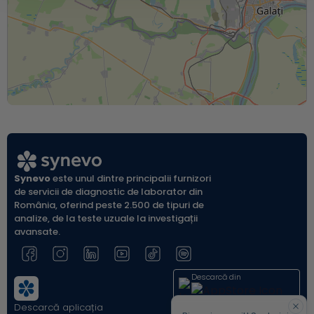
Synevo
este unul dintre principalii furnizori
de servicii de diagnostic de laborator din
România, oferind peste 2.500 de tipuri de
analize, de la teste uzuale la investigații
avansate.
Leaflet
| ©
OpenStreetMap
Descarcă din
Descarcă aplicația
Acum pe