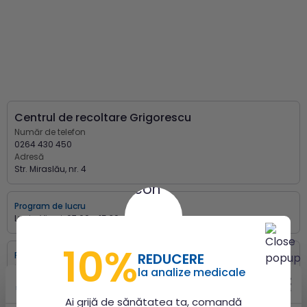
Centrul de recoltare Grigorescu
Număr de telefon
0264 430 450
Adresă
Str. Miraslău, nr. 4
Program de lucru
Luni - Vineri:
07:00 - 15:30
10%
Program de recoltare
REDUCERE
Luni - Vineri:
07:00 - 15:00
la analize medicale
Ai grijă de sănătatea ta, comandă
Programări online