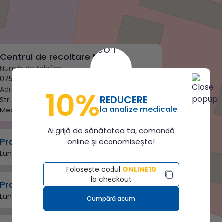
Centrul de recoltare Mediaș
Număr de telefon
0755 081 415
Adresă
10%
REDUCERE
Str. Virgil Madgearu, nr. 4, localitatea
la analize medicale
Mediaș
Ai grijă de sănătatea ta, comandă
Program de lucru
online și economisește!
Luni - Vineri:
07:00 - 15:00
Folosește codul
ONLINE10
la checkout
Program de recoltare
Luni - Vineri:
07:00 - 13:00
Cumpără acum