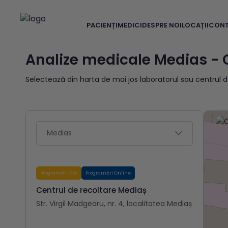
PACIENȚI
MEDICI
DESPRE NOI
LOCAȚII
CON
Analize medicale Medias - 
Selectează din harta de mai jos laboratorul sau centrul d
Programări CAS
Programări Online
Centrul de recoltare Mediaș
Str. Virgil Madgearu, nr. 4, localitatea Mediaș