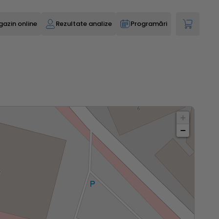
azin online
Rezultate analize
Programări
+
−