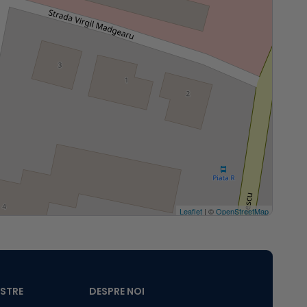
Leaflet
| ©
OpenStreetMap
ASTRE
DESPRE NOI