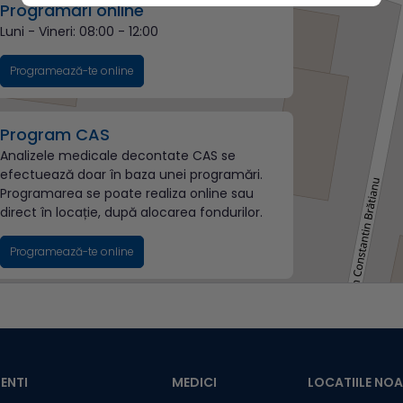
Programări online
Luni - Vineri:
08:00 - 12:00
Programează-te online
Program CAS
Analizele medicale decontate CAS se
efectuează doar în baza unei programări.
Programarea se poate realiza online sau
direct în locație, după alocarea fondurilor.
Programează-te online
ENTI
MEDICI
LOCATIILE NO