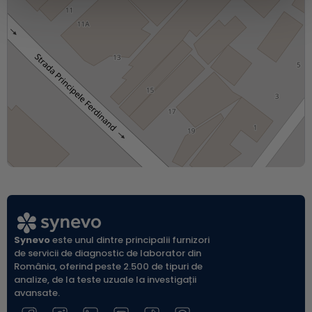
Synevo
este unul dintre principalii furnizori
de servicii de diagnostic de laborator din
România, oferind peste 2.500 de tipuri de
analize, de la teste uzuale la investigații
avansate.