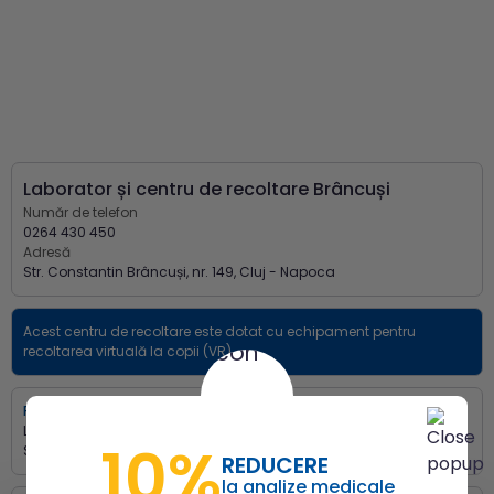
Laborator și centru de recoltare Brâncuși
Număr de telefon
0264 430 450
Adresă
Str. Constantin Brâncuși, nr. 149, Cluj - Napoca
Acest centru de recoltare este dotat cu echipament pentru
recoltarea virtuală la copii (VR).
Program de lucru
Luni - Vineri:
07:00 - 17:00
10%
Sâmbătă:
08:00 - 12:00
REDUCERE
la analize medicale