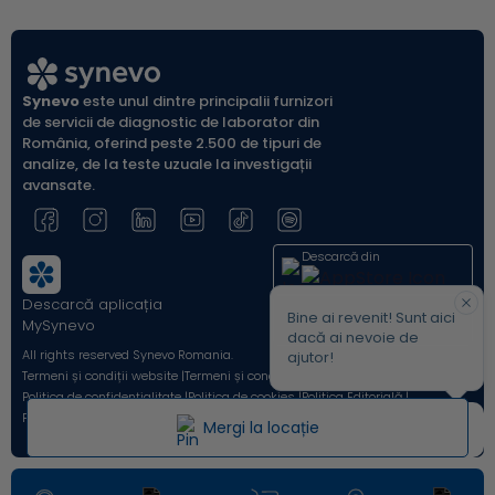
Synevo
este unul dintre principalii furnizori
de servicii de diagnostic de laborator din
România, oferind peste 2.500 de tipuri de
analize, de la teste uzuale la investigații
avansate.
Descarcă din
Descarcă aplicația
Acum pe
Bine ai revenit! Sunt aici
MySynevo
dacă ai nevoie de
All rights reserved Synevo Romania.
ajutor!
Termeni și condiții website |
Termeni și condiții Shop Online |
Politica de confidențialitate |
Politica de cookies |
Politica Editorială |
Protecția Consumatorilor - A.N.P.C. |
Avertizori de integritate
Mergi la locație